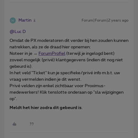
Martin
Forum|Forum|2 years ago
@Luc D
Omdat de PX moderatoren dit verder bij hen zouden kunnen
natrekken, als ze de draad hier opnemen:
Noteer in je →
ForumProfiel
(terwijl je ingelogd bent)
zoveel mogelijk (privé) klantgegevens (indien dit nog niet
gebeurd is).
In het veld "Ticket" kun je specifieke/privé info m.b.t. uw
vraag vermelden indien je dit wenst.
Privé velden zijn enkel zichtbaar voor Proximus-
medewerkers! Klik tenslotte onderaan op "sla wijzigingen
op".
Meldt het hier zodra dit gebeurd is
.