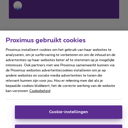
Proximus gebruikt cookies
Proximus installeert cookies om het gebruik van haar websites te
Forumvoorwaarden
Accessibility statement
analyseren, om je surfervaring te verbeteren en om de inhoud en de
advertenties op haar websites beter af te stemmen op je mogelijke
interesses. Ook partners met wie Proximus samenwerkt kunnen via
de Proximus websites advertentiecookies installeren om je op
andere websites en sociale media advertenties te tonen die
relevant kunnen zijn voor jou. Hou er rekening mee dat als je
Alle rechten voorbehouden. ©
2026
Proximus
bepaalde cookies blokkeert, het de correcte werking van de website
kan verstoren
Cookiebeleid
Algemene voorwaarden, consumenteninfo
Prijslijst en tarieven
Toegankelijkheid
Privacy
Cookiebeleid
Cookie manager
Bedrijfsgegevens
Deze website is gecreëerd en wordt beheerd conform het
Cookie-instellingen
Belgisch recht.
Koning Albert II-laan 27 - B-1030 Brussel.