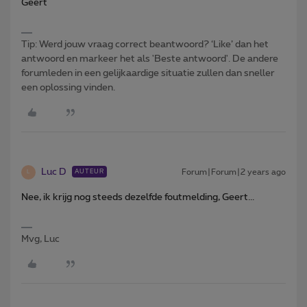
Geert
Tip: Werd jouw vraag correct beantwoord? ‘Like’ dan het
antwoord en markeer het als 'Beste antwoord'. De andere
forumleden in een gelijkaardige situatie zullen dan sneller
een oplossing vinden.
Luc D
Forum|Forum|2 years ago
AUTEUR
L
Nee, ik krijg nog steeds dezelfde foutmelding, Geert...
Mvg, Luc