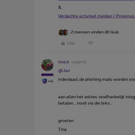
&
Verdachte activiteit melden | Proximus
2 mensen vinden dit leuk
Like
tina.b
Legend
@Jan
inderdaad, de phishing mails worden st
+4
aan allen het advies: onafhankelijk inl
betalen… nooit via die links…
groeten
Tina