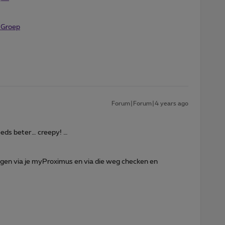
 Groep
Forum|Forum|4 years ago
eeds beter… creepy! …
oggen via je myProximus en via die weg checken en