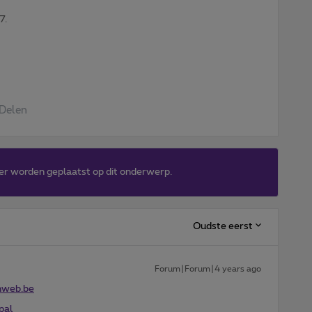
7.
Delen
er worden geplaatst op dit onderwerp.
Oudste eerst
Forum|Forum|4 years ago
nweb.be
pal