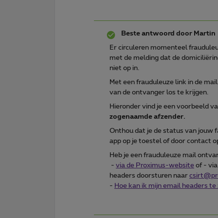
Beste antwoord door
Martin
Er circuleren momenteel frauduleu
met de melding dat de domiciliërin
niet op in.
Met een frauduleuze link in de ma
van de ontvanger los te krijgen.
Hieronder vind je een voorbeeld van
zogenaamde afzender.
Onthou dat je de status van jouw 
app op je toestel of door contact
Heb je een frauduleuze mail ontva
-
via de Proximus-website
of - vi
headers doorsturen naar
csirt@p
-
Hoe kan ik mijn email headers te