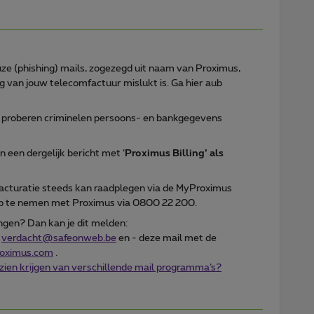
ze (phishing) mails, zogezegd uit naam van Proximus,
g van jouw telecomfactuur mislukt is. Ga hier aub
il proberen criminelen persoons- en bankgegevens
 een dergelijk bericht met ‘
Proximus Billing’ als
facturatie steeds kan raadplegen via de MyProximus
 op te nemen met Proximus via 0800 22 200.
ngen? Dan kan je dit melden:
a
verdacht@safeonweb.be
en - deze mail met de
roximus.com
.
 zien krijgen van verschillende mail programma’s?