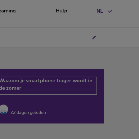
eaming
Hulp
NL
Waarom je smartphone trager wordt in
de zomer
22 dagen geleden