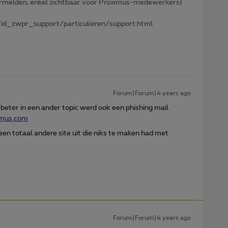
 vermelden, enkel zichtbaar voor Proximus-medewerkers)
id_zwpr_support/particulieren/support.html
Forum|Forum|4 years ago
beter in een ander topic werd ook een phishing mail
imus.com
 een totaal andere site uit die niks te maken had met
Forum|Forum|4 years ago