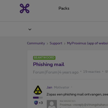
Packs
Community
Support
MyProximus (app of websi
BEANTWOORD
Phishing mail
19 reacties
9
Forum|Forum|4 years ago
Jan
Motivator
Zopas een phishing mail ontvangen, ze
+3