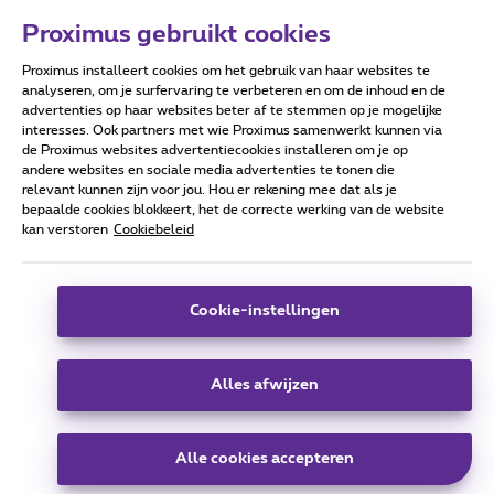
Proximus gebruikt cookies
Proximus installeert cookies om het gebruik van haar websites te
Forumvoorwaarden
Accessibility statement
analyseren, om je surfervaring te verbeteren en om de inhoud en de
advertenties op haar websites beter af te stemmen op je mogelijke
interesses. Ook partners met wie Proximus samenwerkt kunnen via
de Proximus websites advertentiecookies installeren om je op
andere websites en sociale media advertenties te tonen die
relevant kunnen zijn voor jou. Hou er rekening mee dat als je
Alle rechten voorbehouden. ©
2026
Proximus
bepaalde cookies blokkeert, het de correcte werking van de website
kan verstoren
Cookiebeleid
Algemene voorwaarden, consumenteninfo
Prijslijst en tarieven
Toegankelijkheid
Privacy
Cookiebeleid
Cookie manager
Bedrijfsgegevens
Deze website is gecreëerd en wordt beheerd conform het
Cookie-instellingen
Belgisch recht.
Koning Albert II-laan 27 - B-1030 Brussel.
Alles afwijzen
Carrier & Wholesale Solutions
Alle cookies accepteren
Proximus Group
|
Telindus
Jobs
|
Sitemap