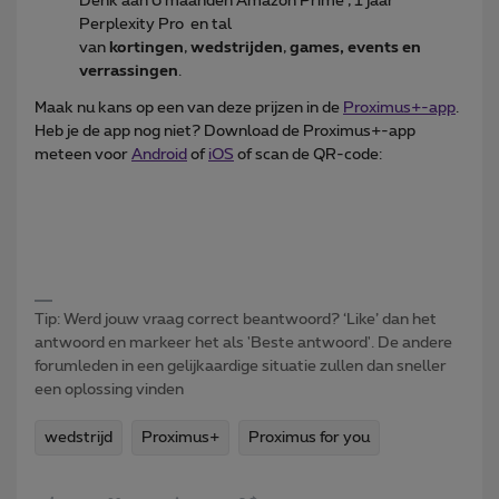
Denk aan 6 maanden Amazon Prime , 1 jaar
Perplexity Pro en tal
van
kortingen
,
wedstrijden
,
games, events en
verrassingen
.
Maak nu kans op een van deze prijzen in de
Proximus+-app
.
Heb je de app nog niet? Download de Proximus+-app
meteen voor
Android
of
iOS
of scan de QR-code:
Tip: Werd jouw vraag correct beantwoord? ‘Like’ dan het
antwoord en markeer het als 'Beste antwoord'. De andere
forumleden in een gelijkaardige situatie zullen dan sneller
een oplossing vinden
wedstrijd
Proximus+
Proximus for you