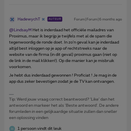
HadewychT
Forum|Forum|6 months ago
AUTEUR
@LindsayM
Het is inderdaad het officiële mailadres van
Proximus, maar ik begrijp je twijfels met al de spam die
tegenwoordig de ronde doet. In zo’n geval kan je inderdaad
altijd best inloggen op je app of rechtstreeks naar de
website van de firma (in dit geval) proximus gaan (niet op
de link in de mail klikken!). Op die manier kan je misbruik
voorkomen.
Je hebt dus inderdaad gewonnen ! Proficiat ! Je mag in de
app dus zeker bevestigen zodat je de TV kan ontvangen.
Tip: Werd jouw vraag correct beantwoord? ‘Like’ dan het
antwoord en markeer het als 'Beste antwoord'. De andere
forumleden in een gelijkaardige situatie zullen dan sneller
een oplossing vinden
1 persoon vindt dit leuk