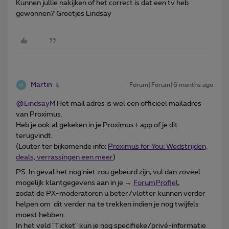
Kunnen jullie nakijken of het correct is dat een tv heb
gewonnen? Groetjes Lindsay
Martin
Forum|Forum|6 months ago
@LindsayM
Het mail adres is wel een officieel mailadres
van Proximus.
Heb je ook al gekeken in je Proximus+ app of je dit
terugvindt.
(Louter ter bijkomende info:
Proximus for You: Wedstrijden,
deals, verrassingen een meer
)
PS: In geval het nog niet zou gebeurd zijn, vul dan zoveel
mogelijk klantgegevens aan in je →
ForumProfiel
,
zodat de PX-moderatoren u beter/vlotter kunnen verder
helpen om dit verder na te trekken indien je nog twijfels
moest hebben.
In het veld "Ticket" kun je nog specifieke/privé-informatie