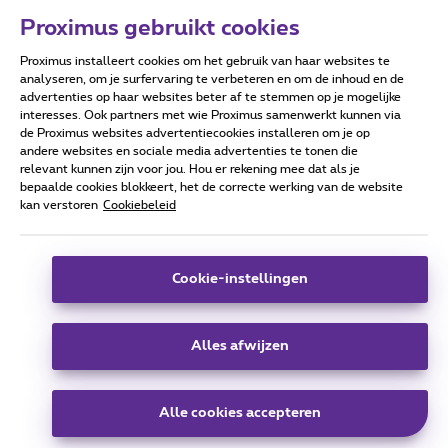
Proximus gebruikt cookies
Proximus installeert cookies om het gebruik van haar websites te
Forumvoorwaarden
Accessibility statement
analyseren, om je surfervaring te verbeteren en om de inhoud en de
advertenties op haar websites beter af te stemmen op je mogelijke
interesses. Ook partners met wie Proximus samenwerkt kunnen via
de Proximus websites advertentiecookies installeren om je op
andere websites en sociale media advertenties te tonen die
relevant kunnen zijn voor jou. Hou er rekening mee dat als je
Alle rechten voorbehouden. ©
2026
Proximus
bepaalde cookies blokkeert, het de correcte werking van de website
kan verstoren
Cookiebeleid
Algemene voorwaarden, consumenteninfo
Prijslijst en tarieven
Toegankelijkheid
Privacy
Cookiebeleid
Cookie manager
Bedrijfsgegevens
Deze website is gecreëerd en wordt beheerd conform het
Cookie-instellingen
Belgisch recht.
Koning Albert II-laan 27 - B-1030 Brussel.
Alles afwijzen
Carrier & Wholesale Solutions
Alle cookies accepteren
Proximus Group
|
Telindus
Jobs
|
Sitemap