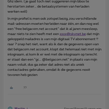
Ghz idem. ( je gaat toch niet suggereren mijn bbox te
herstarten zeker… de betaalsystemen van herladen
werken wél)
In mijn profiel is men ook zotspel bezig, zou verschillende
mail-adressen moeten herleiden naar één, en dan nog wel
een “free belgacom.net account” dat ik al jaren meesleep,
maar niets te zien heeft met een
xxxx@skynet.be
dat mijn
gekoppeld mailadres is van mijn digitaal TV abonnement !!
raar ? snap het niet, want als ik dan de gegevens open van
dat belgacom.net account, klopt dat helemaal niet met mijn
inlognaam, al kom ik er wel met die inlognaam op terecht.
er staat dan een “gc… @belgacom.net” in plaats van mijn
naam voluit, dus ga zeker dat adres niet als uniek
contactadres gebruiken, omdat ik die gegevens nooit
tevoren heb gezien
Martin
Forum|Forum|5 years ago