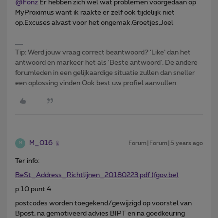
@Fonz
Er hebben zich wel wat problemen voorgedaan op
MyProximus want ik raakte er zelf ook tijdeliijk niet
op.Excuses alvast voor het ongemak.Groetjes,Joel
Tip: Werd jouw vraag correct beantwoord? ‘Like’ dan het
antwoord en markeer het als 'Beste antwoord'. De andere
forumleden in een gelijkaardige situatie zullen dan sneller
een oplossing vinden.Ook best uw profiel aanvullen.
M_016
Forum|Forum|5 years ago
M
Ter info:
BeSt_Address_Richtlijnen_20180223.pdf (fgov.be)
p.10 punt 4
postcodes worden toegekend/gewijzigd op voorstel van
Bpost, na gemotiveerd advies BIPT en na goedkeuring