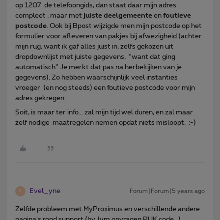
op 1207 de telefoongids, dan staat daar mijn adres
compleet , maar met
juiste deelgemeente
en
foutieve
postcode
. Ook bij Bpost wijzigde men mijn postcode op het
formulier voor afleveren van pakjes bij afwezigheid (achter
mijn rug, want ik gaf alles juist in, zelfs gekozen uit
dropdownlijst met juiste gegevens, “want dat ging
automatisch” Je merkt dat pas na herbekijken van je
gegevens). Zo hebben waarschijnlijk veel instanties
vroeger (en nog steeds) een foutieve postcode voor mijn
adres gekregen.
Soit, is maar ter info… zal mijn tijd wel duren, en zal maar
zelf nodige maatregelen nemen opdat niets misloopt. :-)
Evel_yne
Forum|Forum|5 years ago
E
Zelfde probleem met MyProximus en verschillende andere
pagina's rond support (bv. Ivm opvragen PUK code...)