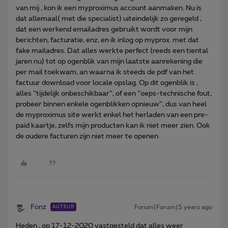
van mij , kon ik een myproximus account aanmaken. Nu is
dat allemaal( met die specialist) uiteindelijk zo geregeld ,
dat een werkend emailadres gebruikt wordt voor mijn
berichten, facturatie, enz, en ik inlog op myprox. met dat
fake mailadres. Dat alles werkte perfect (reeds een tiental
jaren nu) tot op ogenblik van mijn laatste aanrekening die
per mail toekwam, an waarna ik steeds de pdf van het
factuur download voor locale opslag. Op dit ogenblik is ,
alles “tijdelijk onbeschikbaar”, of een “oeps-technische fout,
probeer binnen enkele ogenblikken opnieuw”, dus van heel
de myproximus site werkt enkel het herladen van een pre-
paid kaartje, zelfs mijn producten kan ik niet meer zien. Ook
de oudere facturen zijn niet meer te openen
Fonz
Forum|Forum|5 years ago
AUTEUR
Heden , op 17-12-2020 vastgesteld dat alles weer