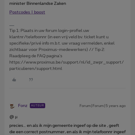
minister Binnenlandse Zaken
Postcodes | bpost
Tip 1: Plaats in uw forum login-profiel uw
klantnr/telefoonnr (in een vrij veld bv. ticket kunt u
specifieke/privé info m.b.t. uw vraag vermelden, enkel
zichtbaar voor Proximus-medewerkers) // Tip 2:
Raadpleeg de FAQ pagina's
https://www.proximus.be/support/nl/id_zwpr_support/
particulieren/support.html
Fonz
Forum|Forum|5 years ago
AUTEUR
@ µ
precies… en als ik mijn gemeente ingeef op die site , geeft
die een correct postnummer, en als ik mijn telefoonnr ingeef