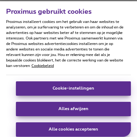
Proximus gebruikt cookies
Proximus installeert cookies om het gebruik van haar websites te
Forumvoorwaarden
Accessibility statement
analyseren, om je surfervaring te verbeteren en om de inhoud en de
advertenties op haar websites beter af te stemmen op je mogelijke
interesses. Ook partners met wie Proximus samenwerkt kunnen via
de Proximus websites advertentiecookies installeren om je op
andere websites en sociale media advertenties te tonen die
relevant kunnen zijn voor jou. Hou er rekening mee dat als je
Alle rechten voorbehouden. ©
2026
Proximus
bepaalde cookies blokkeert, het de correcte werking van de website
kan verstoren
Cookiebeleid
Algemene voorwaarden, consumenteninfo
Prijslijst en tarieven
Toegankelijkheid
Privacy
Cookiebeleid
Cookie manager
Bedrijfsgegevens
Deze website is gecreëerd en wordt beheerd conform het
Cookie-instellingen
Belgisch recht.
Koning Albert II-laan 27 - B-1030 Brussel.
Alles afwijzen
Carrier & Wholesale Solutions
Alle cookies accepteren
Proximus Group
|
Telindus
Jobs
|
Sitemap