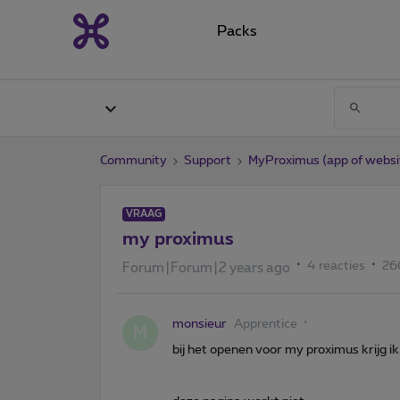
Packs
Community
Support
MyProximus (app of websi
VRAAG
my proximus
4 reacties
26
Forum|Forum|2 years ago
monsieur
Apprentice
M
bij het openen voor my proximus krijg i