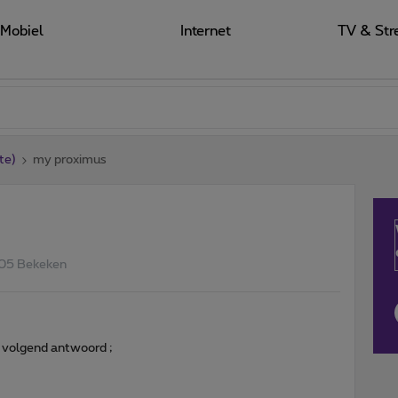
Mobiel
Internet
TV & Str
te)
my proximus
05 Bekeken
k volgend antwoord ;