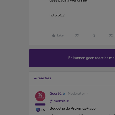
deze pagina werkt niet
http 502
Like
Er kunnen geen reacties me
4 reacties
GeertC
Moderator
@monsieur
Bedoel je de Proximus+ app
+4