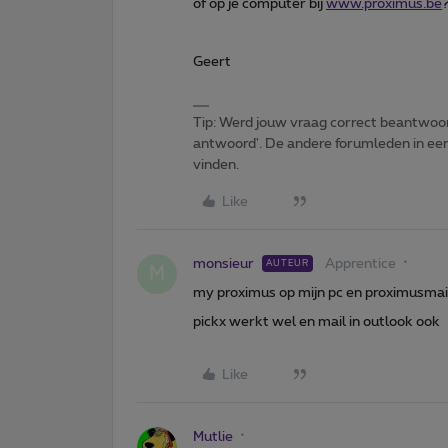
of op je computer bij
www.proximus.be
Geert
Tip: Werd jouw vraag correct beantwoor
antwoord'. De andere forumleden in een 
vinden.
Like
monsieur
Apprentice
AUTEUR
M
my proximus op mijn pc en proximusmai
pickx werkt wel en mail in outlook ook
Like
Mutlie