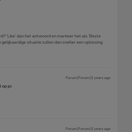
?
d? ‘Like’ dan het antwoord en markeer het als 'Beste
gelijkaardige situatie zullen dan sneller een oplossing
Forum|Forum|2 years ago
l op pc
Forum|Forum|2 years ago