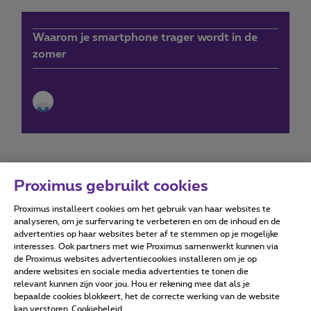
Waarom je smartphone trager wordt in de
zomer
Proximus gebruikt cookies
Proximus installeert cookies om het gebruik van haar websites te
Forumvoorwaarden
Accessibility statement
analyseren, om je surfervaring te verbeteren en om de inhoud en de
advertenties op haar websites beter af te stemmen op je mogelijke
interesses. Ook partners met wie Proximus samenwerkt kunnen via
de Proximus websites advertentiecookies installeren om je op
andere websites en sociale media advertenties te tonen die
relevant kunnen zijn voor jou. Hou er rekening mee dat als je
Alle rechten voorbehouden. ©
2026
Proximus
bepaalde cookies blokkeert, het de correcte werking van de website
kan verstoren
Cookiebeleid
Algemene voorwaarden, consumenteninfo