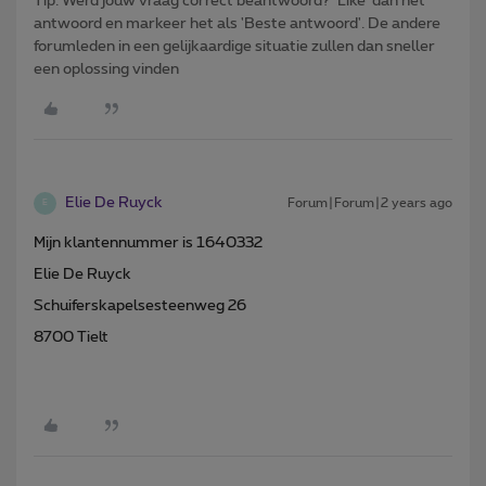
Tip: Werd jouw vraag correct beantwoord? ‘Like’ dan het
antwoord en markeer het als 'Beste antwoord'. De andere
forumleden in een gelijkaardige situatie zullen dan sneller
een oplossing vinden
Elie De Ruyck
Forum|Forum|2 years ago
E
Mijn klantennummer is 1640332
Elie De Ruyck
Schuiferskapelsesteenweg 26
8700 Tielt