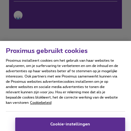
Proximus gebruikt cookies
Proximus installeert cookies om het gebruik van haar websites te
Forumvoorwaarden
Accessibility statement
analyseren, om je surfervaring te verbeteren en om de inhoud en de
advertenties op haar websites beter af te stemmen op je mogelijke
interesses. Ook partners met wie Proximus samenwerkt kunnen via
de Proximus websites advertentiecookies installeren om je op
andere websites en sociale media advertenties te tonen die
relevant kunnen zijn voor jou. Hou er rekening mee dat als je
Alle rechten voorbehouden. ©
2026
Proximus
bepaalde cookies blokkeert, het de correcte werking van de website
kan verstoren
Cookiebeleid
Algemene voorwaarden, consumenteninfo
Prijslijst en tarieven
Toegankelijkheid
Privacy
Cookiebeleid
Cookie manager
Bedrijfsgegevens
Deze website is gecreëerd en wordt beheerd conform het
Cookie-instellingen
Belgisch recht.