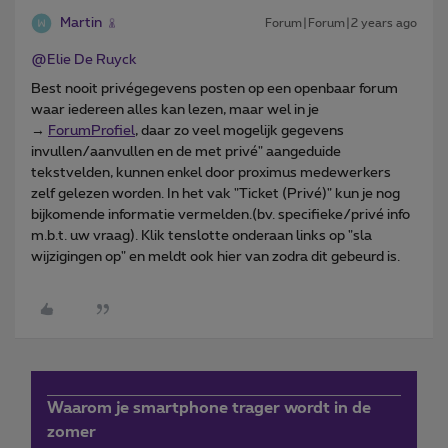
Martin
Forum|Forum|2 years ago
@Elie De Ruyck
Best nooit privégegevens posten op een openbaar forum
waar iedereen alles kan lezen, maar wel in je
→
ForumProfiel
, daar zo veel mogelijk gegevens
invullen/aanvullen en de met privé" aangeduide
tekstvelden, kunnen enkel door proximus medewerkers
zelf gelezen worden. In het vak "Ticket (Privé)" kun je nog
bijkomende informatie vermelden.(bv. specifieke/privé info
m.b.t. uw vraag). Klik tenslotte onderaan links op "sla
wijzigingen op" en meldt ook hier van zodra dit gebeurd is.
Waarom je smartphone trager wordt in de
zomer