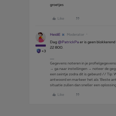
groetjes
Like
HeidiE
Moderator
Dag
@PatrickPa
er is geen blokkerend 
22 800.
+3
Gegevens noteren in je profielgegevens o
→ ga naar instellingen → noteer de gege
een seintje zodra dit is gebeurd // Tip
antwoord en markeer het als 'Beste ant
situatie zullen dan sneller een oplossin
Like