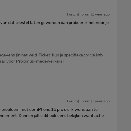
Forum|Forum|1 year ago
van dat toestel laten geworden dan probeer ik het voor je
egevens (in het veld 'Ticket' kun je specifieke/privé info
htbaar voor Proximus-medewerkers!
Forum|Forum|1 year ago
e probleem met een iPhone 16 pro die ik wens aan te
ement. Kunnen jullie dit ook eens bekijken want actie