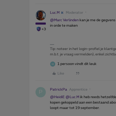
Luc.M
Moderator
@Marc Verlinden
kan je me de gegvens 
in orde te maken
+3
Tip: noteer in het login-profiel je klantg
m.b.t. je vraag vermelden), enkel zic
1 persoon vindt dit leuk
Like
PatrickPa
Apprentice
P
@HeidiE
@Luc.M
ik heb reeds hetzelfd
kopen gekoppeld aan een bestaand abonn
loopt maar tot 19 september.