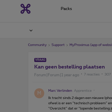
Packs
Community
Support
MyProximus (app of websi
VRAAG
Kan geen bestelling plaatsen
7 reacties
307
Forum|Forum|1 year ago
Marc Verlinden
Apprentice
M
Ik tracht sinds 2 dagen een nieuwe Iph
ofwel is er een “technisch probleem” en
“Overzicht” dat er “lopende bestelling z