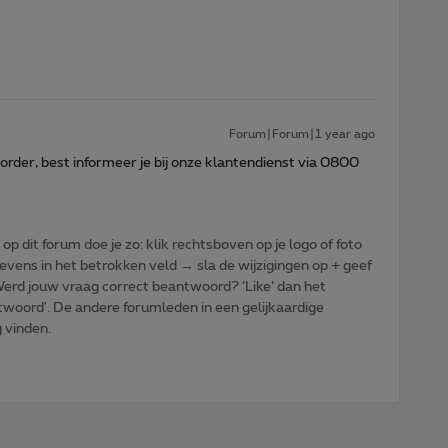
Forum|Forum|1 year ago
order, best informeer je bij onze klantendienst via 0800
p dit forum doe je zo: klik rechtsboven op je logo of foto
vens in het betrokken veld → sla de wijzigingen op + geef
: Werd jouw vraag correct beantwoord? ‘Like’ dan het
woord'. De andere forumleden in een gelijkaardige
g vinden.