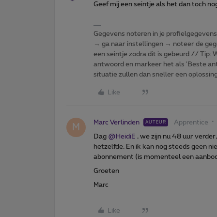
Geef mij een seintje als het dan toch nog
Gegevens noteren in je profielgegevens o
→ ga naar instellingen → noteer de gege
een seintje zodra dit is gebeurd // Tip
antwoord en markeer het als 'Beste ant
situatie zullen dan sneller een oplossin
Like
Marc Verlinden
Apprentice
AUTEUR
M
Dag
@HeidiE
, we zijn nu 48 uur verder,
hetzelfde. En ik kan nog steeds geen n
abonnement (is momenteel een aanbod)
Groeten
Marc
Like