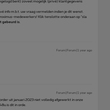
 ingelogd bent) zoveel mogelijk (privé) klantgegevens
ivé info m.b.t. uw vraag vermelden indien je dit wenst.
 Proximus-medewerkers! Klik tenslotte onderaan op "sla
t gebeurd is
.
Forum|Forum|1 year ago
Forum|Forum|1 year ago
order uit januari 2023 niet volledig afgewerkt in onze
8u is dit in orde.