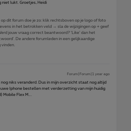
 niet lukt. Groetjes, Heidi
p dit forum doe je zo: klik rechtsboven op je logo of foto
vens in het betrokken veld → sla de wijzigingen op + geef
: Werd jouw vraag correct beantwoord? ‘Like’ dan het
woord'. De andere forumleden in een gelijkaardige
g vinden.
Forum|Forum|1 year ago
 nog niks veranderd. Dus in mijn overzicht staat nog altijd
ieuwe Iphone bestellen met verderzetting van mijn huidig
 Mobile Flex M….