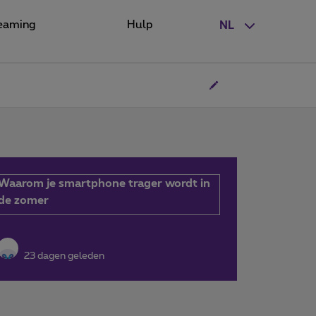
eaming
Hulp
NL
Waarom je smartphone trager wordt in
de zomer
23 dagen geleden