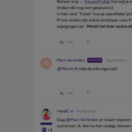
Noteer in je →
ForumProfiel
(terwijl je
(indien dit nog niet gebeurd is).
In het veld "Ticket" kun je specifieke/pr
Privé velden zijn enkel zichtbaar voor
wijzigingen op".
Meldt het hier zodra di
Like
Marc Verlinden
Apprentice
AUTEUR
M
@Martin
Ik heb de info ingevuld.
Like
HeidiE
Moderator
Dag
@Marc Verlinden
er staat nog een 
systemen. Ik doe nu het nodige, binnen 4
+3