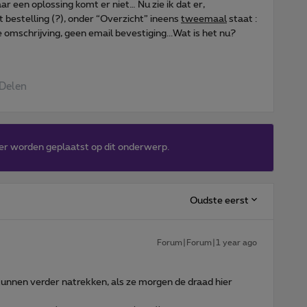
 een oplossing komt er niet… Nu zie ik dat er,
t bestelling (?), onder “Overzicht” ineens
tweemaal
staat :
 omschrijving, geen email bevestiging...Wat is het nu?
Delen
er worden geplaatst op dit onderwerp.
Oudste eerst
Forum|Forum|1 year ago
nnen verder natrekken, als ze morgen de draad hier