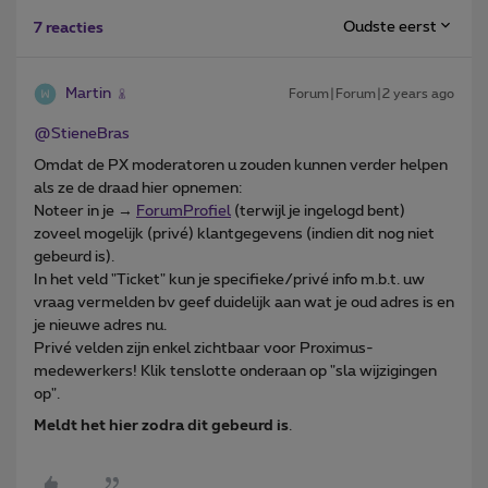
Oudste eerst
7 reacties
Martin
Forum|Forum|2 years ago
@StieneBras
Omdat de PX moderatoren u zouden kunnen verder helpen
als ze de draad hier opnemen:
Noteer in je →
ForumProfiel
(terwijl je ingelogd bent)
zoveel mogelijk (privé) klantgegevens (indien dit nog niet
gebeurd is).
In het veld "Ticket" kun je specifieke/privé info m.b.t. uw
vraag vermelden bv geef duidelijk aan wat je oud adres is en
je nieuwe adres nu.
Privé velden zijn enkel zichtbaar voor Proximus-
medewerkers! Klik tenslotte onderaan op "sla wijzigingen
op".
Meldt het hier zodra dit gebeurd is
.