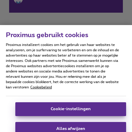
Proximus gebruikt cookies
Proximus installeert cookies om het gebruik van haar websites te
Forumvoorwaarden
Accessibility statement
analyseren, om je surfervaring te verbeteren en om de inhoud en de
advertenties op haar websites beter af te stemmen op je mogelijke
interesses. Ook partners met wie Proximus samenwerkt kunnen via
de Proximus websites advertentiecookies installeren om je op
andere websites en sociale media advertenties te tonen die
relevant kunnen zijn voor jou. Hou er rekening mee dat als je
Alle rechten voorbehouden. ©
2026
Proximus
bepaalde cookies blokkeert, het de correcte werking van de website
kan verstoren
Cookiebeleid
Algemene voorwaarden, consumenteninfo
Prijslijst en tarieven
Toegankelijkheid
Privacy
Cookiebeleid
Cookie manager
Bedrijfsgegevens
Deze website is gecreëerd en wordt beheerd conform het
Cookie-instellingen
Belgisch recht.
Koning Albert II-laan 27 - B-1030 Brussel.
Alles afwijzen