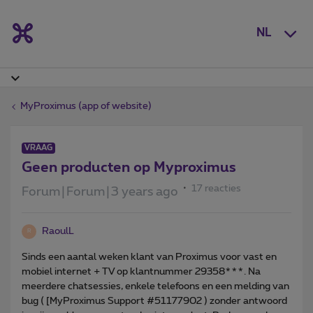
NL
MyProximus (app of website)
VRAAG
Geen producten op Myproximus
17 reacties
Forum|Forum|3 years ago
RaoulL
R
Sinds een aantal weken klant van Proximus voor vast en
mobiel internet + TV op klantnummer 29358***. Na
meerdere chatsessies, enkele telefoons en een melding van
bug ( [MyProximus Support #51177902 ) zonder antwoord