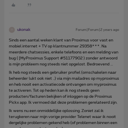
ukonak
Forum|Forum|2 years ago
U
Sinds een aantal weken klant van Proximus voor vast en
mobiel internet + TV op klantnummer 29358***. Na
meerdere chatsessies, enkele telefoons en een melding van
bug ( [MyProximus Support #51177902 ) zonder antwoord
is mijn probleem nog steeds niet opgelost. Bedroevend ...
Ik heb nog steeds een gebruiker profiel (omschakelen naar
beheerder lukt ook niet ..) via mijn mailadres op myproximus
en heb nooit een activatiecode ontvangen om myproximus
te activeren. Tot op heden kan ik nog steeds geen
producten/facturen bekijken of inloggen op de Proximus
Pickx app. Ik vermoed dat deze problemen gerelateerd zijn.
Ik wens nu een onmiddellijke oplossing. Zoniet zal ik
terugkeren naar mijn vorige provider Telenet waar ik nooit
dergelijke problemen gekend heb (of problemen binnen een