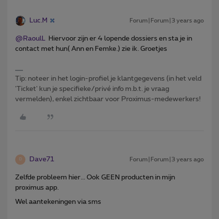
Luc.M
Forum|Forum|3 years ago
@RaoulL
Hiervoor zijn er 4 lopende dossiers en sta je in
contact met hun( Ann en Femke.) zie ik. Groetjes
Tip: noteer in het login-profiel je klantgegevens (in het veld
'Ticket' kun je specifieke/privé info m.b.t. je vraag
vermelden), enkel zichtbaar voor Proximus-medewerkers!
Dave71
Forum|Forum|3 years ago
D
Zelfde probleem hier... Ook GEEN producten in mijn
proximus app.
Wel aantekeningen via sms