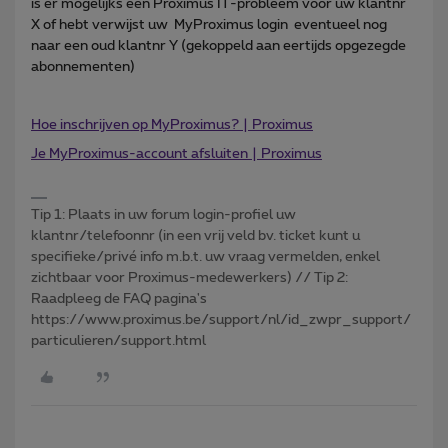
is er mogelijks een Proximus IT-probleem voor uw klantnr
X of hebt verwijst uw MyProximus login eventueel nog
naar een oud klantnr Y (gekoppeld aan eertijds opgezegde
abonnementen)
Hoe inschrijven op MyProximus? | Proximus
Je MyProximus-account afsluiten | Proximus
Tip 1: Plaats in uw forum login-profiel uw
klantnr/telefoonnr (in een vrij veld bv. ticket kunt u
specifieke/privé info m.b.t. uw vraag vermelden, enkel
zichtbaar voor Proximus-medewerkers) // Tip 2:
Raadpleeg de FAQ pagina's
https://www.proximus.be/support/nl/id_zwpr_support/
particulieren/support.html