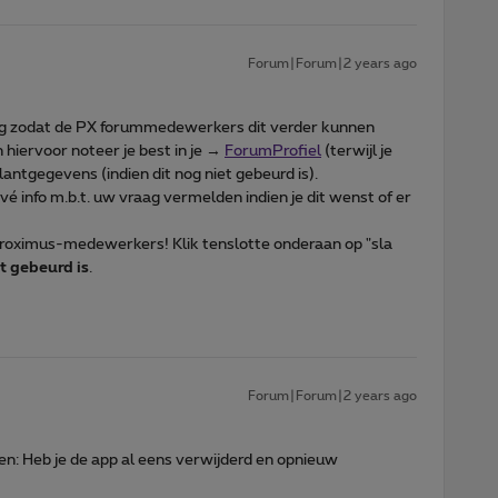
Forum|Forum|2 years ago
g zodat de PX forummedewerkers dit verder kunnen
hiervoor noteer je best in je →
ForumProfiel
(terwijl je
lantgegevens (indien dit nog niet gebeurd is).
ivé info m.b.t. uw vraag vermelden indien je dit wenst of er
 Proximus-medewerkers! Klik tenslotte onderaan op "sla
t gebeurd is
.
Forum|Forum|2 years ago
en: Heb je de app al eens verwijderd en opnieuw