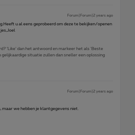
Forum|Forum|2 years ago
ng.Heeft u al eens geprobeerd om deze te bekijken/openen
jes,Joel
d? ‘Like’ dan het antwoord en markeer het als 'Beste
gelijkaardige situatie zullen dan sneller een oplossing
Forum|Forum|2 years ago
n, maar we hebben je klantgegevens niet.