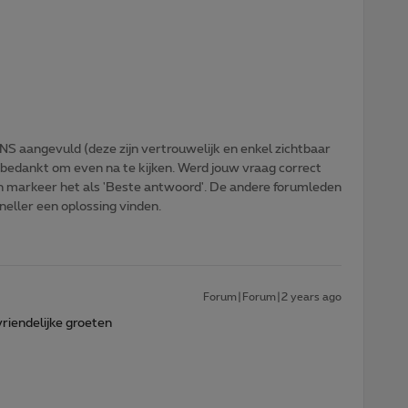
NS aangevuld (deze zijn vertrouwelijk en enkel zichtbaar
 bedankt om even na te kijken. Werd jouw vraag correct
n markeer het als 'Beste antwoord'. De andere forumleden
sneller een oplossing vinden.
Forum|Forum|2 years ago
vriendelijke groeten