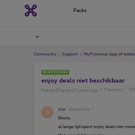
Packs
Community
Support
MyProximus (app of websi
BEANTWOORD
enjoy deals niet beschikbaar
7 reacties
20
Forum|Forum|2 years ago
star
Apprentice
S
Beste,
al lange tijd opent enjoy deals niet m