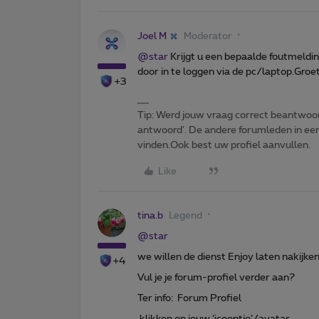
Joel M
Moderator
@star
Krijgt u een bepaalde foutmeldi
door in te loggen via de pc/laptop.Groet
+3
Tip: Werd jouw vraag correct beantwoor
antwoord'. De andere forumleden in een 
vinden.Ook best uw profiel aanvullen.
Like
tina.b
Legend
@star
we willen de dienst Enjoy laten nakijke
+4
Vul je je forum-profiel verder aan?
Ter info: Forum Profiel
klikken op jouw ‘icoontje’/avatar