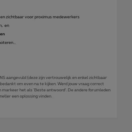
lleen zichtbaar voor proximus medewerkers
n, en
ten
 noteren…
NS aangevuld (deze zijn vertrouwelijk en enkel zichtbaar
 bedankt om even na te kijken. Werd jouw vraag correct
n markeer het als 'Beste antwoord'. De andere forumleden
sneller een oplossing vinden.