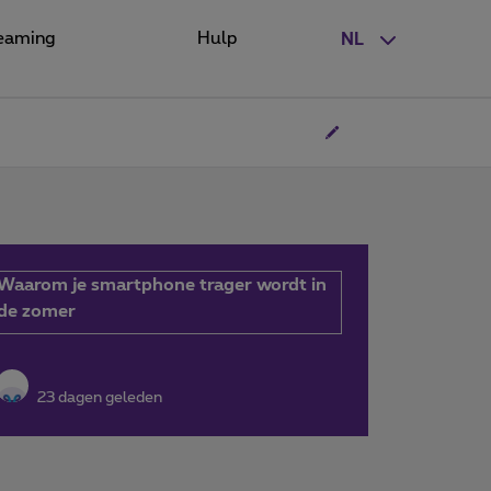
eaming
Hulp
NL
Waarom je smartphone trager wordt in
de zomer
23 dagen geleden