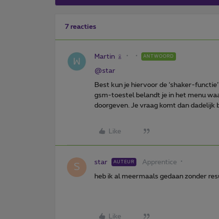
7 reacties
Martin
ANTWOORD
@star
Best kun je hiervoor de ‘shaker-functi
gsm-toestel belandt je in het menu waa
doorgeven. Je vraag komt dan dadelijk bij
Like
star
Apprentice
AUTEUR
S
heb ik al meermaals gedaan zonder res
Like