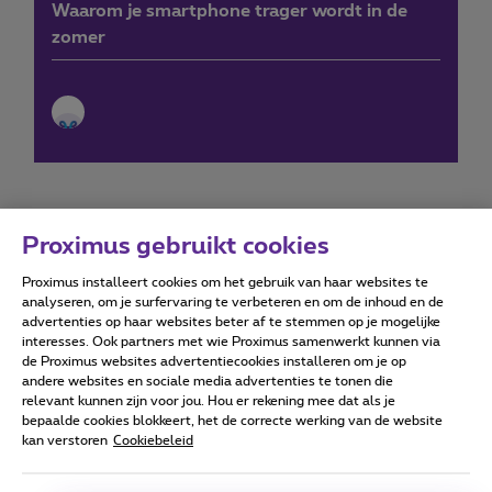
Waarom je smartphone trager wordt in de
zomer
Proximus gebruikt cookies
Proximus installeert cookies om het gebruik van haar websites te
Forumvoorwaarden
Accessibility statement
analyseren, om je surfervaring te verbeteren en om de inhoud en de
advertenties op haar websites beter af te stemmen op je mogelijke
interesses. Ook partners met wie Proximus samenwerkt kunnen via
de Proximus websites advertentiecookies installeren om je op
andere websites en sociale media advertenties te tonen die
relevant kunnen zijn voor jou. Hou er rekening mee dat als je
Alle rechten voorbehouden. ©
2026
Proximus
bepaalde cookies blokkeert, het de correcte werking van de website
kan verstoren
Cookiebeleid
Algemene voorwaarden, consumenteninfo
Prijslijst en tarieven
Toegankelijkheid
Privacy
Cookiebeleid
Cookie manager
Bedrijfsgegevens