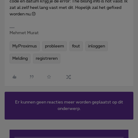
code en datum krijg je de error: The billing info is not valid. Ik
zat al zelf heel lang vast met dit. Hopelijk zal het gefixed
worden nu.😞
Mehmet Murat
MyProximus
probleem
fout
inloggen
Melding
registreren
Er kunnen geen reacties meer worden geplaatst op dit
onderwerp.