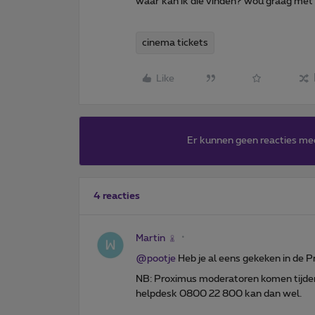
waar kan ik die vinden? wou graag met
cinema tickets
Like
Er kunnen geen reacties me
4 reacties
Martin
@pootje
Heb je al eens gekeken in de 
NB: Proximus moderatoren komen tijdens
helpdesk 0800 22 800 kan dan wel.