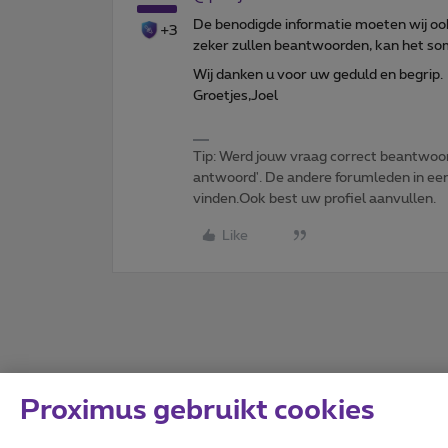
De benodigde informatie moeten wij ook
+3
zeker zullen beantwoorden, kan het som
Wij danken u voor uw geduld en begrip.
Groetjes,Joel
Tip: Werd jouw vraag correct beantwoor
antwoord'. De andere forumleden in een 
vinden.Ook best uw profiel aanvullen.
Like
Proximus gebruikt cookies