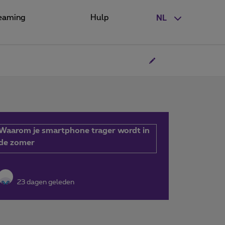
eaming
Hulp
NL
Waarom je smartphone trager wordt in
de zomer
23 dagen geleden