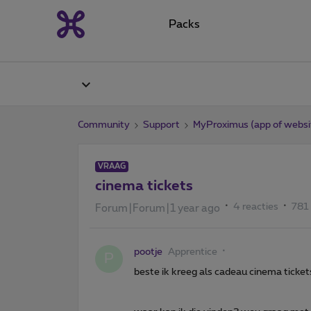
Packs
Community
Support
MyProximus (app of websi
VRAAG
cinema tickets
4 reacties
781
Forum|Forum|1 year ago
pootje
Apprentice
P
beste ik kreeg als cadeau cinema ticket