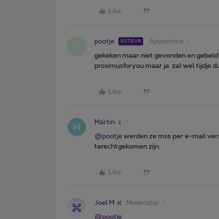
Like
pootje
Apprentice
AUTEUR
P
gekeken maar niet gevonden en gebeld 
proximusforyou maar ja zal wel tijdje 
Like
Martin
@pootje
werden ze mss per e-mail verst
terechtgekomen zijn.
Like
Joel M
Moderator
@pootje