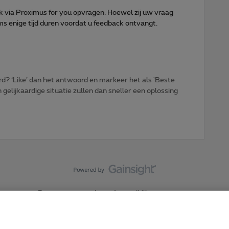
 via Proximus for you opvragen. Hoewel zij uw vraag
s enige tijd duren voordat u feedback ontvangt.
d? ‘Like’ dan het antwoord en markeer het als 'Beste
gelijkaardige situatie zullen dan sneller een oplossing
Forumvoorwaarden
Accessibility statement