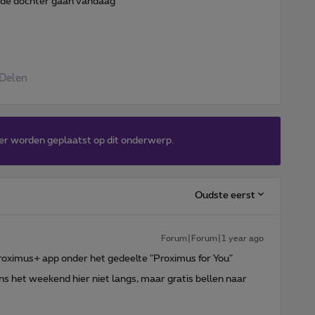
 de dochter gaan vandaag
Delen
er worden geplaatst op dit onderwerp.
Oudste eerst
Forum|Forum|1 year ago
Proximus+ app
onder het gedeelte "Proximus for You"
 het weekend hier niet langs, maar gratis bellen naar