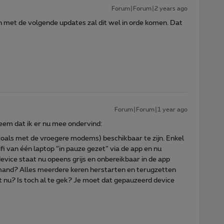
Forum|Forum|2 years ago
n met de volgende updates zal dit wel in orde komen. Dat
Forum|Forum|1 year ago
leem dat ik er nu mee ondervind:
(zoals met de vroegere modems) beschikbaar te zijn. Enkel
fi van één laptop “in pauze gezet” via de app en nu
device staat nu opeens grijs en onbereikbaar in de app
mand? Alles meerdere keren herstarten en terugzetten
at nu? Is toch al te gek? Je moet dat gepauzeerd device