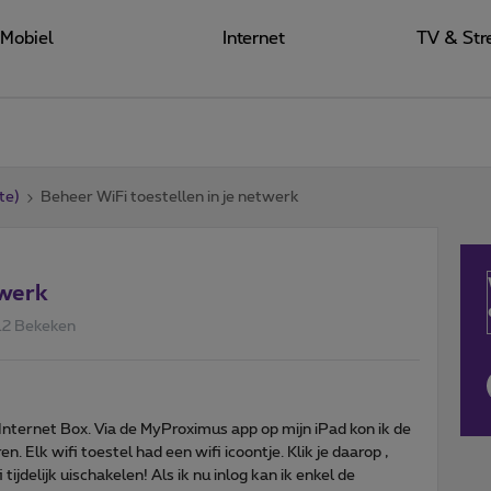
Mobiel
Internet
TV & Str
te)
Beheer WiFi toestellen in je netwerk
twerk
12 Bekeken
Internet Box. Via de MyProximus app op mijn iPad kon ik de
 Elk wifi toestel had een wifi icoontje. Klik je daarop ,
tijdelijk uischakelen! Als ik nu inlog kan ik enkel de