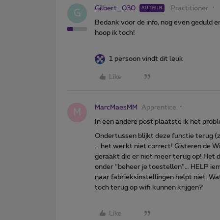
Gilbert_030
Practitioner
AUTEUR
G
Bedank voor de info, nog even geduld e
hoop ik toch!
1 persoon vindt dit leuk
Like
MarcMaesMM
Apprentice
M
In een andere post plaatste ik het prob
Ondertussen blijkt deze functie terug 
… het werkt niet correct! Gisteren de Wi
geraakt die er niet meer terug op! Het 
onder “beheer je toestellen”… HELP ie
naar fabrieksinstellingen helpt niet. W
toch terug op wifi kunnen krijgen?
Like