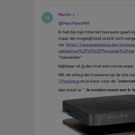
Martin
@MarcMaesMM
Ik heb bij mijn Internet box eens gaan ki
maar die mogelijkheid vind ik toch nerg
via
https://www.proximus.be/mypr
yproximus%2Fnl%2FPersonal%2Fse
“toestellen”.
blijkbaar zit jij dan met een versie waar j
NB; de uitleg die trouwens op de site v
| Proximus
en je kiest voor de “
interne
dan staat er “
Je modem moet een b-bo