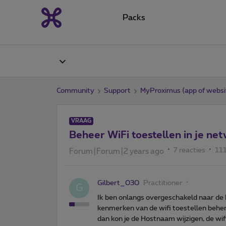
Packs
Community
Support
MyProximus (app of websi
VRAAG
Beheer WiFi toestellen in je ne
7 reacties
11
Forum|Forum|2 years ago
Gilbert_030
Practitioner
G
Ik ben onlangs overgeschakeld naar de 
kenmerken van de wifi toestellen beheren.
dan kon je de Hostnaam wijzigen, de wifi 