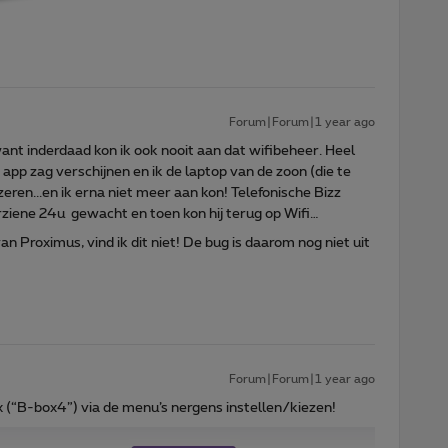
Forum|Forum|1 year ago
ant inderdaad kon ik ook nooit aan dat wifibeheer. Heel
 app zag verschijnen en ik de laptop van de zoon (die te
ren...en ik erna niet meer aan kon! Telefonische Bizz
rziene 24u gewacht en toen kon hij terug op Wifi…
an Proximus, vind ik dit niet! De bug is daarom nog niet uit
Forum|Forum|1 year ago
ox (“B-box4”) via de menu’s nergens instellen/kiezen!