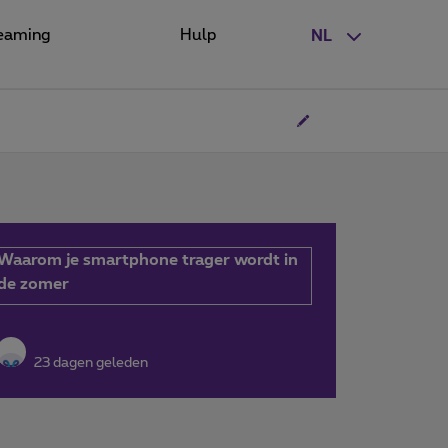
eaming
Hulp
NL
Waarom je smartphone trager wordt in
de zomer
23 dagen geleden