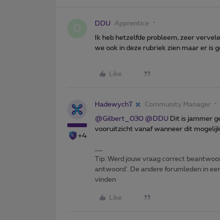
DDU
Apprentice
D
Ik heb hetzelfde probleem, zeer vervelend
we ook in deze rubriek zien maar er is 
Like
HadewychT
Community Manager
@Gilbert_030
@DDU
Dit is jammer ge
vooruitzicht vanaf wanneer dit mogelijk 
+4
Tip: Werd jouw vraag correct beantwoor
antwoord'. De andere forumleden in een 
vinden
Like