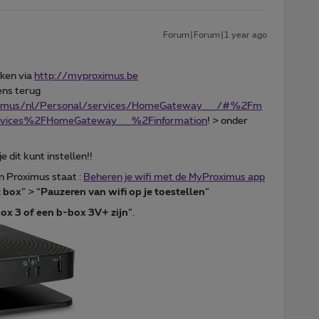
Forum|Forum|1 year ago
jken via
http://myproximus.be
ens terug
oximus/nl/Personal/services/HomeGateway__/#%2Fm
rvices%2FHomeGateway__%2Finformation
! > onder
e dit kunt instellen!!
an Proximus staat :
Beheren je wifi met de MyProximus app
t box
” > “
Pauzeren van wifi op je toestellen
”
x 3 of een b-box 3V+ zijn
”.