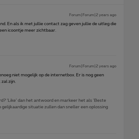
Forum|Forum|2 years ago
. En als ik met jullie contact zag geven jullie de uitleg die
geen icoontje meer zichtbaar.
Forum|Forum|2 years ago
noeg niet mogelijk op de internetbox. Er is nog geen
zal zijn.
d? ‘Like’ dan het antwoord en markeer het als 'Beste
gelijkaardige situatie zullen dan sneller een oplossing