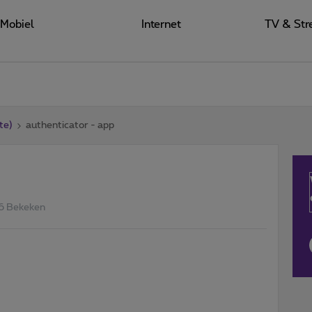
Mobiel
Internet
TV & Str
te)
authenticator - app
6 Bekeken