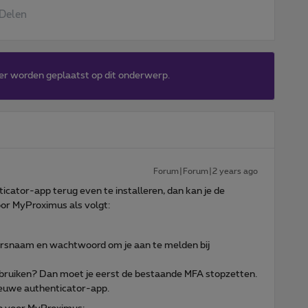
Delen
er worden geplaatst op dit onderwerp.
Forum|Forum|2 years ago
icator-app terug even te installeren, dan kan je de
or MyProximus als volgt:
kersnaam en wachtwoord om je aan te melden bij
ebruiken? Dan moet je eerst de bestaande MFA stopzetten.
ieuwe authenticator-app.