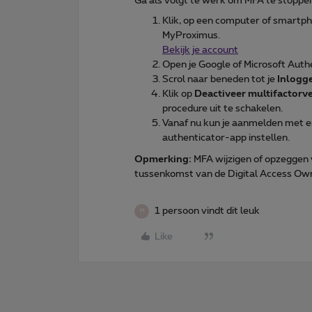
Ga als volgt te werk om MFA te stoppe
Klik, op een computer of smartp
MyProximus.
Bekijk je account
Open je Google of Microsoft Auth
Scrol naar beneden tot je
Inlogg
Klik op
Deactiveer multifactorve
procedure uit te schakelen.
Vanaf nu kun je aanmelden met e
authenticator-app instellen.
Opmerking:
MFA wijzigen of opzeggen 
tussenkomst van de Digital Access Ow
1 persoon vindt dit leuk
M
Like