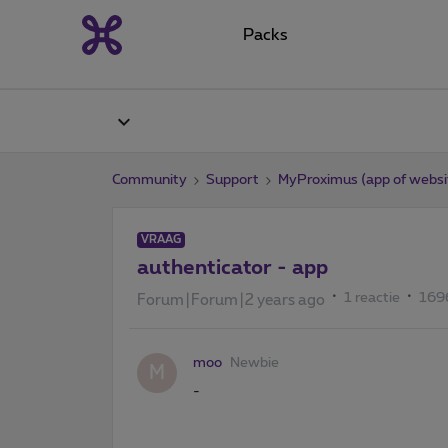
Packs
Community
Support
MyProximus (app of websi
VRAAG
authenticator - app
1 reactie
169
Forum|Forum|2 years ago
moo
Newbie
M
-