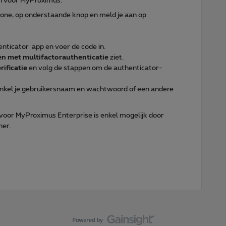
n voor MyProximus:
hone, op onderstaande knop en meld je aan op
enticator app en voer de code in.
en met multifactorauthenticatie
ziet.
rificatie
en volg de stappen om de authenticator-
nkel je gebruikersnaam en wachtwoord of een andere
voor MyProximus Enterprise is enkel mogelijk door
ner.