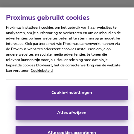
Proximus gebruikt cookies
Proximus installeert cookies om het gebruik van haar websites te
Forumvoorwaarden
Accessibility statement
analyseren, om je surfervaring te verbeteren en om de inhoud en de
advertenties op haar websites beter af te stemmen op je mogelijke
interesses. Ook partners met wie Proximus samenwerkt kunnen via
de Proximus websites advertentiecookies installeren om je op
andere websites en sociale media advertenties te tonen die
relevant kunnen zijn voor jou. Hou er rekening mee dat als je
Alle rechten voorbehouden. ©
2026
Proximus
bepaalde cookies blokkeert, het de correcte werking van de website
kan verstoren
Cookiebeleid
Algemene voorwaarden, consumenteninfo
Prijslijst en tarieven
Toegankelijkheid
Privacy
Cookiebeleid
Cookie manager
Bedrijfsgegevens
Deze website is gecreëerd en wordt beheerd conform het
Cookie-instellingen
Belgisch recht.
Koning Albert II-laan 27 - B-1030 Brussel.
Alles afwijzen
Carrier & Wholesale Solutions
Alle cookies accepteren
Proximus Group
|
Telindus