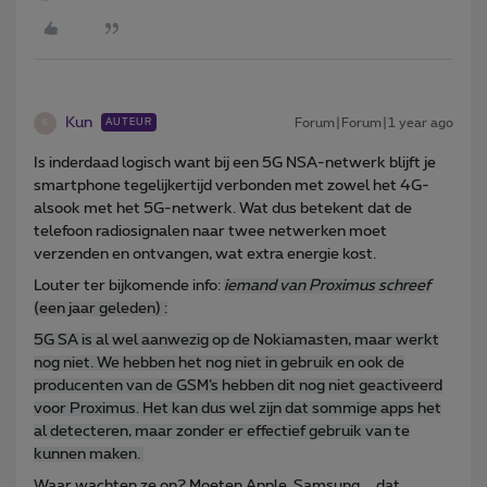
Kun
Forum|Forum|1 year ago
AUTEUR
K
Is inderdaad logisch want bij een 5G NSA-netwerk blijft je
smartphone tegelijkertijd verbonden met zowel het 4G-
alsook met het 5G-netwerk. Wat dus betekent dat de
telefoon radiosignalen naar twee netwerken moet
verzenden en ontvangen, wat extra energie kost.
Louter ter bijkomende info:
iemand van Proximus schreef
(een jaar geleden) :
5G SA is al wel aanwezig op de Nokiamasten, maar werkt
nog niet. We hebben het nog niet in gebruik en ook de
producenten van de GSM’s hebben dit nog niet geactiveerd
voor Proximus. Het kan dus wel zijn dat sommige apps het
al detecteren, maar zonder er effectief gebruik van te
kunnen maken.
Waar wachten ze op? Moeten Apple, Samsung,… dat