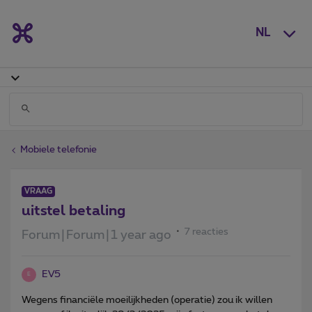
NL
Mobiele telefonie
VRAAG
uitstel betaling
7 reacties
Forum|Forum|1 year ago
EV5
E
Wegens financiële moeilijkheden (operatie) zou ik willen