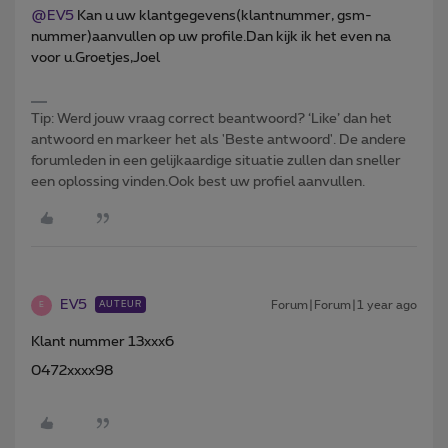
@EV5
Kan u uw klantgegevens(klantnummer, gsm-
nummer)aanvullen op uw profile.Dan kijk ik het even na
voor u.Groetjes,Joel
Tip: Werd jouw vraag correct beantwoord? ‘Like’ dan het
antwoord en markeer het als 'Beste antwoord'. De andere
forumleden in een gelijkaardige situatie zullen dan sneller
een oplossing vinden.Ook best uw profiel aanvullen.
EV5
Forum|Forum|1 year ago
AUTEUR
E
Klant nummer 13xxx6
0472xxxx98