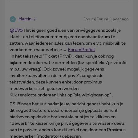
Martin
Forum|Forum|1 year ago
@EV5
Het ie geen goed idee van privégegevens zoals je
klant- en telefoonnummer op een openbaar forum te
zetten, waar iedereen alles kan lezen, om e.v.t. misbruik te
voorkomen, maar wel in je →
ForumProfiel
.
In het tekstveld "Ticket (Privé)", daar kun je ook nog
bijkomende informatie vermelden.(bv. specifieke/privé info
m.b.t. uw vraag). Ook zoveel mogelijk gegevens
invullen/aanvullen in de met privé" aangeduide
tekstvelden, deze kunnen enkel door proximus
medewerkers zelf gelezen worden.
Klik tenslotte onderaan links op "sla wijzigingen op" .
PS: Binnen het uur nadat je uw bericht gepost hebt kun je
dit nog zelf editeren, door onderaan je geplaats bericht
hierboven op de drie horizontale puntjes te klikken en
“Bewerk” te kiezen om je privé gegevens te wissen/deels
aan te passen, anders kan dit enkel nog door een Proximus
medewerker (moderator) gebeuren.