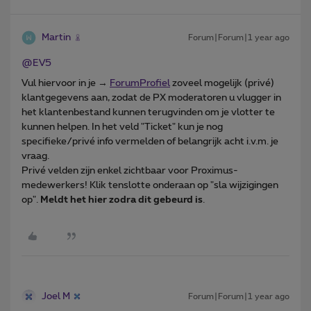
Martin
Forum|Forum|1 year ago
@EV5
Vul hiervoor in je →
ForumProfiel
zoveel mogelijk (privé)
klantgegevens aan, zodat de PX moderatoren u vlugger in
het klantenbestand kunnen terugvinden om je vlotter te
kunnen helpen. In het veld "Ticket" kun je nog
specifieke/privé info vermelden of belangrijk acht i.v.m. je
vraag.
Privé velden zijn enkel zichtbaar voor Proximus-
medewerkers! Klik tenslotte onderaan op "sla wijzigingen
op".
Meldt het hier zodra dit gebeurd is
.
Joel M
Forum|Forum|1 year ago