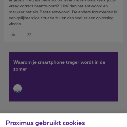
en jezelf?) Alvast bedankt om even na te kijken. Werd jouw
vraag correct beantwoord? ‘Like’ dan het antwoord en
markeer het als 'Beste antwoord'. De andere forumleden in
een gelijkaardige situatie zullen dan sneller een oplossing
vinden.
Waarom je smartphone trager wordt in de
zomer
Proximus gebruikt cookies