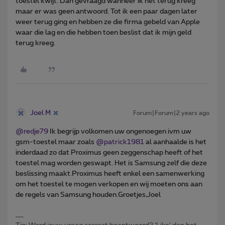
toestel kwijt. Dan gevraagd wanneer ik het terug kreeg
maar er was geen antwoord. Tot ik een paar dagen later
weer terug ging en hebben ze die firma gebeld van Apple
waar die lag en die hebben toen beslist dat ik mijn geld
terug kreeg.
Joel M
Forum|Forum|2 years ago
@redje79
Ik begrijp volkomen uw ongenoegen ivm uw
gsm-toestel maar zoals
@patrick1981
al aanhaalde is het
inderdaad zo dat Proximus geen zeggenschap heeft of het
toestel mag worden geswapt. Het is Samsung zelf die deze
beslissing maakt.Proximus heeft enkel een samenwerking
om het toestel te mogen verkopen en wij moeten ons aan
de regels van Samsung houden.Groetjes,Joel