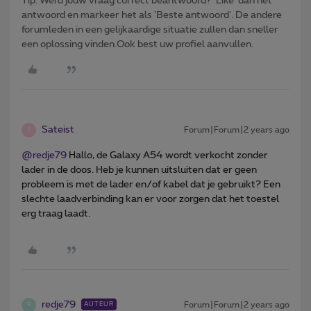
Tip: Werd jouw vraag correct beantwoord? ‘Like’ dan het
antwoord en markeer het als 'Beste antwoord'. De andere
forumleden in een gelijkaardige situatie zullen dan sneller
een oplossing vinden.Ook best uw profiel aanvullen.
Sateist
Forum|Forum|2 years ago
S
@redje79
Hallo, de Galaxy A54 wordt verkocht zonder
lader in de doos. Heb je kunnen uitsluiten dat er geen
probleem is met de lader en/of kabel dat je gebruikt? Een
slechte laadverbinding kan er voor zorgen dat het toestel
erg traag laadt.
redje79
Forum|Forum|2 years ago
AUTEUR
R