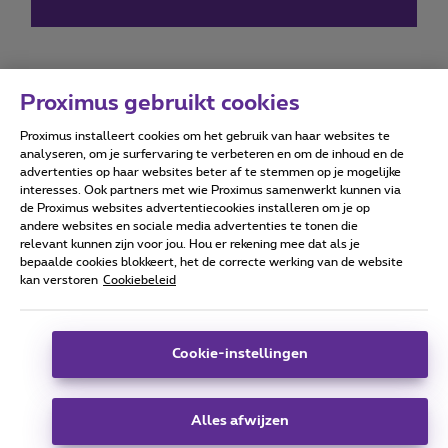
Proximus gebruikt cookies
Proximus installeert cookies om het gebruik van haar websites te
Forumvoorwaarden
Accessibility statement
analyseren, om je surfervaring te verbeteren en om de inhoud en de
advertenties op haar websites beter af te stemmen op je mogelijke
interesses. Ook partners met wie Proximus samenwerkt kunnen via
de Proximus websites advertentiecookies installeren om je op
andere websites en sociale media advertenties te tonen die
relevant kunnen zijn voor jou. Hou er rekening mee dat als je
Alle rechten voorbehouden. ©
2026
Proximus
bepaalde cookies blokkeert, het de correcte werking van de website
kan verstoren
Cookiebeleid
Algemene voorwaarden, consumenteninfo
Prijslijst en tarieven
Toegankelijkheid
Privacy
Cookiebeleid
Cookie manager
Bedrijfsgegevens
Deze website is gecreëerd en wordt beheerd conform het
Cookie-instellingen
Belgisch recht.
Koning Albert II-laan 27 - B-1030 Brussel.
Alles afwijzen