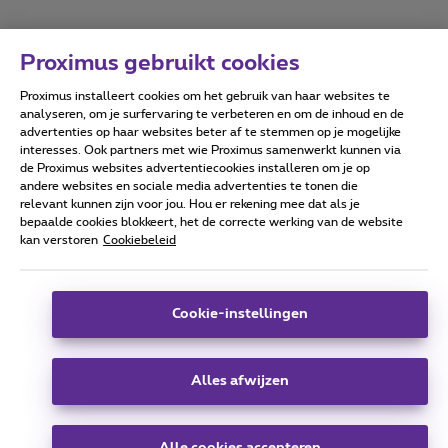
Proximus gebruikt cookies
Proximus installeert cookies om het gebruik van haar websites te
Forumvoorwaarden
Accessibility statement
analyseren, om je surfervaring te verbeteren en om de inhoud en de
advertenties op haar websites beter af te stemmen op je mogelijke
interesses. Ook partners met wie Proximus samenwerkt kunnen via
de Proximus websites advertentiecookies installeren om je op
andere websites en sociale media advertenties te tonen die
relevant kunnen zijn voor jou. Hou er rekening mee dat als je
Alle rechten voorbehouden. ©
2026
Proximus
bepaalde cookies blokkeert, het de correcte werking van de website
kan verstoren
Cookiebeleid
Algemene voorwaarden, consumenteninfo
Prijslijst en tarieven
Toegankelijkheid
Privacy
Cookiebeleid
Cookie manager
Bedrijfsgegevens
Deze website is gecreëerd en wordt beheerd conform het
Cookie-instellingen
Belgisch recht.
Koning Albert II-laan 27 - B-1030 Brussel.
Alles afwijzen
Carrier & Wholesale Solutions