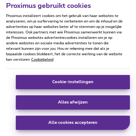
Proximus gebruikt cookies
Proximus installeert cookies om het gebruik van haar websites te
Forumvoorwaarden
Accessibility statement
analyseren, om je surfervaring te verbeteren en om de inhoud en de
advertenties op haar websites beter af te stemmen op je mogelijke
interesses. Ook partners met wie Proximus samenwerkt kunnen via
de Proximus websites advertentiecookies installeren om je op
andere websites en sociale media advertenties te tonen die
relevant kunnen zijn voor jou. Hou er rekening mee dat als je
Alle rechten voorbehouden. ©
2026
Proximus
bepaalde cookies blokkeert, het de correcte werking van de website
kan verstoren
Cookiebeleid
Algemene voorwaarden, consumenteninfo
Prijslijst en tarieven
Toegankelijkheid
Privacy
Cookiebeleid
Cookie manager
Bedrijfsgegevens
Deze website is gecreëerd en wordt beheerd conform het
Cookie-instellingen
Belgisch recht.
Koning Albert II-laan 27 - B-1030 Brussel.
Alles afwijzen
Carrier & Wholesale Solutions
Alle cookies accepteren
Proximus Group
|
Telindus
Jobs
|
Sitemap