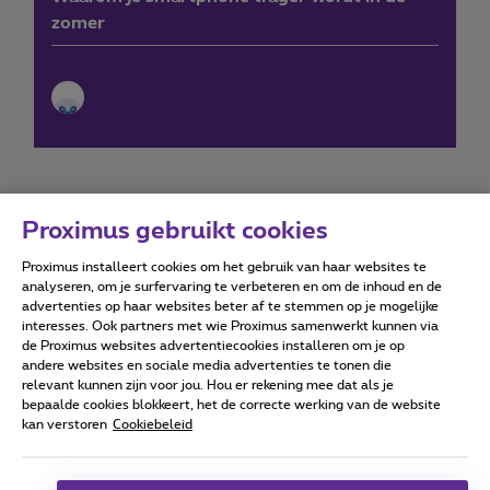
zomer
Proximus gebruikt cookies
Proximus installeert cookies om het gebruik van haar websites te
Forumvoorwaarden
Accessibility statement
analyseren, om je surfervaring te verbeteren en om de inhoud en de
advertenties op haar websites beter af te stemmen op je mogelijke
interesses. Ook partners met wie Proximus samenwerkt kunnen via
de Proximus websites advertentiecookies installeren om je op
andere websites en sociale media advertenties te tonen die
relevant kunnen zijn voor jou. Hou er rekening mee dat als je
Alle rechten voorbehouden. ©
2026
Proximus
bepaalde cookies blokkeert, het de correcte werking van de website
kan verstoren
Cookiebeleid
Algemene voorwaarden, consumenteninfo
Prijslijst en tarieven
Toegankelijkheid
Privacy
Cookiebeleid
Cookie manager
Bedrijfsgegevens