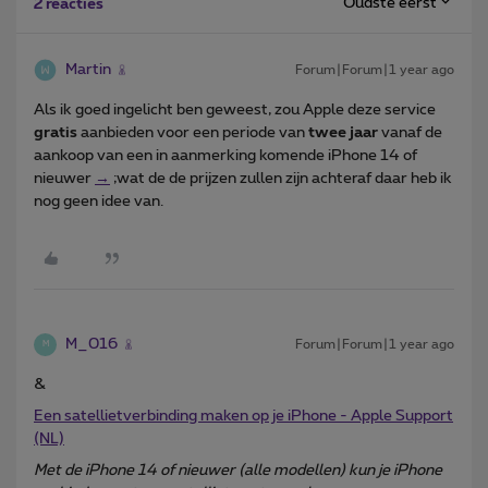
Oudste eerst
2 reacties
Martin
Forum|Forum|1 year ago
Als ik goed ingelicht ben geweest, zou Apple deze service
gratis
aanbieden voor een periode van
twee jaar
vanaf de
aankoop van een in aanmerking komende iPhone 14 of
nieuwer
→
;wat de de prijzen zullen zijn achteraf daar heb ik
nog geen idee van.
M_016
Forum|Forum|1 year ago
M
&
Een satellietverbinding maken op je iPhone - Apple Support
(NL)
Met de iPhone 14 of nieuwer (alle modellen) kun je iPhone