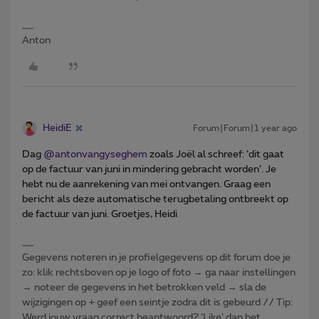
Anton
HeidiE
Forum|Forum|1 year ago
Dag ​
@antonvangyseghem
zoals Joël al schreef: ‘dit gaat
op de factuur van juni in mindering gebracht worden’. Je
hebt nu de aanrekening van mei ontvangen. Graag een
bericht als deze automatische terugbetaling ontbreekt op
de factuur van juni. Groetjes, Heidi
Gegevens noteren in je profielgegevens op dit forum doe je
zo: klik rechtsboven op je logo of foto → ga naar instellingen
→ noteer de gegevens in het betrokken veld → sla de
wijzigingen op + geef een seintje zodra dit is gebeurd // Tip:
Werd jouw vraag correct beantwoord? ‘Like’ dan het