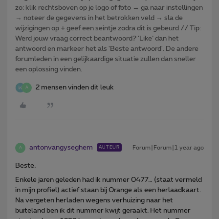
zo: klik rechtsboven op je logo of foto → ga naar instellingen
→ noteer de gegevens in het betrokken veld → sla de
wijzigingen op + geef een seintje zodra dit is gebeurd // Tip:
Werd jouw vraag correct beantwoord? ‘Like’ dan het
antwoord en markeer het als 'Beste antwoord'. De andere
forumleden in een gelijkaardige situatie zullen dan sneller
een oplossing vinden.
2 mensen vinden dit leuk
A
antonvangyseghem
Forum|Forum|1 year ago
AUTEUR
A
Beste,
Enkele jaren geleden had ik nummer 0477… (staat vermeld
in mijn profiel) actief staan bij Orange als een herlaadkaart.
Na vergeten herladen wegens verhuizing naar het
buiteland ben ik dit nummer kwijt geraakt. Het nummer