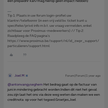
een prepaidnr kan/mag hierop geen impact hebben)
Tip 1: Plaats in uw forum login-profiel uw
klantnr/telefoonnr (in een vrij veld bv. ticket kunt u
specifieke/privé info m.b.t. uw vraag vermelden, enkel
zichtbaar voor Proximus-medewerkers) // Tip 2:
Raadpleeg de FAQ pagina's
https://www.proximus.be/support/nl/id_zwpr_support/
particulieren/support.html
Joel M
Forum|Forum|1 year ago
@antonvangyseghem
Het bedrag gaat op de factuur van
juni in mindering gebracht worden.Indien dit niet het geval
zou zijn laat het ons via deze weg weten dan maken we een
creditnota op voor het tegoed.Groetjes,Joel