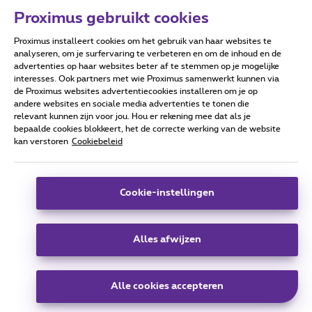
Proximus gebruikt cookies
Proximus installeert cookies om het gebruik van haar websites te
Forumvoorwaarden
Accessibility statement
analyseren, om je surfervaring te verbeteren en om de inhoud en de
advertenties op haar websites beter af te stemmen op je mogelijke
interesses. Ook partners met wie Proximus samenwerkt kunnen via
de Proximus websites advertentiecookies installeren om je op
andere websites en sociale media advertenties te tonen die
relevant kunnen zijn voor jou. Hou er rekening mee dat als je
Alle rechten voorbehouden. ©
2026
Proximus
bepaalde cookies blokkeert, het de correcte werking van de website
kan verstoren
Cookiebeleid
Algemene voorwaarden, consumenteninfo
Prijslijst en tarieven
Toegankelijkheid
Privacy
Cookiebeleid
Cookie manager
Bedrijfsgegevens
Deze website is gecreëerd en wordt beheerd conform het
Cookie-instellingen
Belgisch recht.
Koning Albert II-laan 27 - B-1030 Brussel.
Alles afwijzen
Carrier & Wholesale Solutions
Alle cookies accepteren
Proximus Group
|
Telindus
Jobs
|
Sitemap