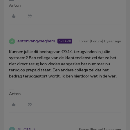
Anton
antonvangyseghem
Forum|Forum|1 year ago
AUTEUR
A
Kunnen jullie dit bedrag van €9,14 terugvinden in jullie
systeem? Een collega van de klantendienst zei dat ze het
niet direct terug kon vinden aangezien het nummer nu
terug op prepaid staat. Een andere collega zei dat het
bedrag teruggestort wordt. Ik ben hierdoor wat in de war.
Anton
M_016
Forum|Forum|1 year ago
M