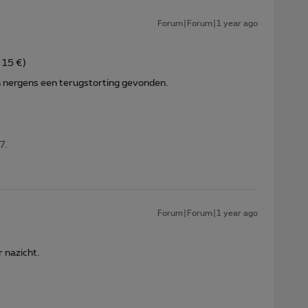
Forum|Forum|1 year ago
 15 €)
n nergens een terugstorting gevonden.
7.
Forum|Forum|1 year ago
 nazicht.