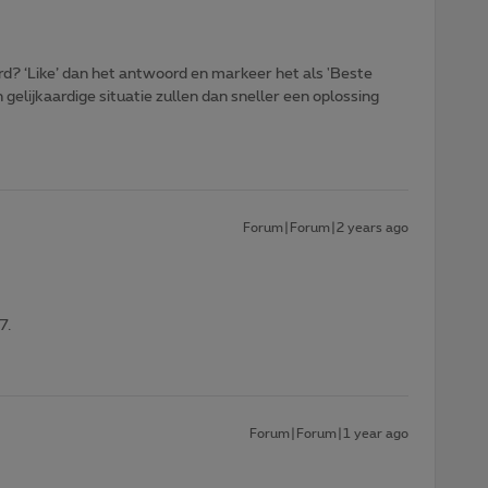
d? ‘Like’ dan het antwoord en markeer het als 'Beste
gelijkaardige situatie zullen dan sneller een oplossing
Forum|Forum|2 years ago
7.
Forum|Forum|1 year ago