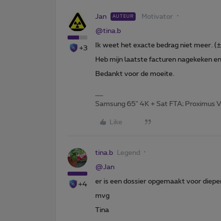
Jan
Motivator
AUTEUR
@tina.b
Ik weet het exacte bedrag niet meer. (±
+3
Heb mijn laatste facturen nagekeken e
Bedankt voor de moeite.
Samsung 65" 4K + Sat FTA; Proximus V
Like
tina.b
Legend
@Jan
er is een dossier opgemaakt voor dieper
+4
mvg
Tina