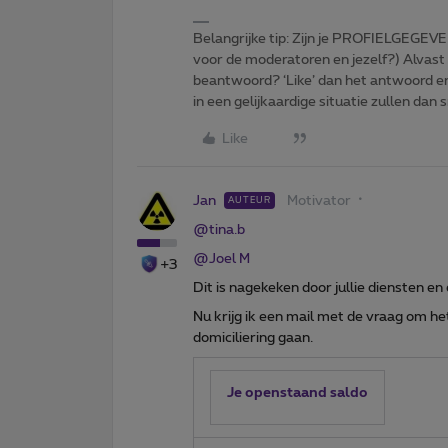
Belangrijke tip: Zijn je PROFIELGEGEVE
voor de moderatoren en jezelf?) Alvast
beantwoord? ‘Like’ dan het antwoord e
in een gelijkaardige situatie zullen dan 
Like
Jan
Motivator
AUTEUR
@tina.b
@Joel M
+3
Dit is nagekeken door jullie diensten e
Nu krijg ik een mail met de vraag om he
domiciliering gaan.
Je openstaand saldo