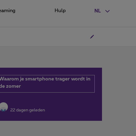
eaming
Hulp
NL
Waarom je smartphone trager wordt in
de zomer
22 dagen geleden