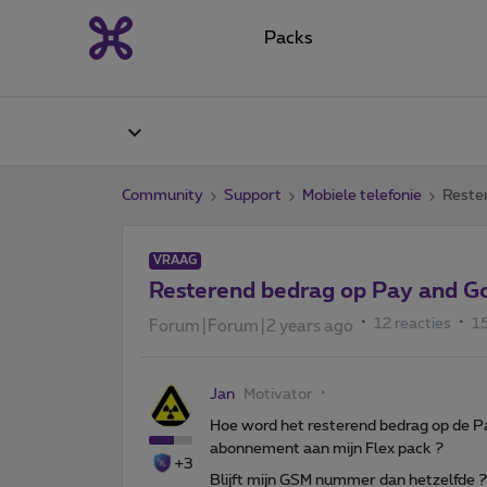
Packs
Community
Support
Mobiele telefonie
Reste
VRAAG
Resterend bedrag op Pay and G
12 reacties
1
Forum|Forum|2 years ago
Jan
Motivator
Hoe word het resterend bedrag op de Pa
abonnement aan mijn Flex pack ?
+3
Blijft mijn GSM nummer dan hetzelfde ?