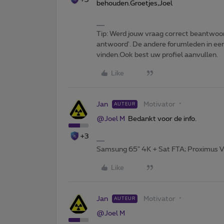
behouden.Groetjes,Joel
Tip: Werd jouw vraag correct beantwoor
antwoord'. De andere forumleden in een 
vinden.Ook best uw profiel aanvullen.
Like
Jan
Motivator
AUTEUR
@Joel M
Bedankt voor de info.
+3
Samsung 65" 4K + Sat FTA; Proximus V
Like
Jan
Motivator
AUTEUR
@Joel M