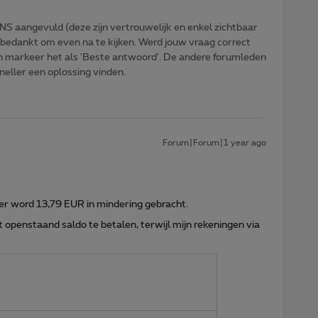
NS aangevuld (deze zijn vertrouwelijk en enkel zichtbaar
 bedankt om even na te kijken. Werd jouw vraag correct
n markeer het als 'Beste antwoord'. De andere forumleden
sneller een oplossing vinden.
Forum|Forum|1 year ago
n er word 13,79 EUR in mindering gebracht.
t openstaand saldo te betalen, terwijl mijn rekeningen via