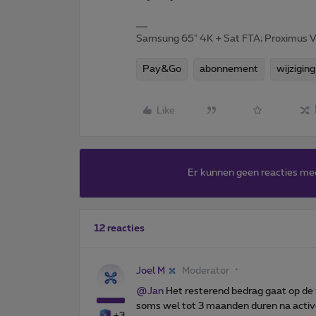
Samsung 65" 4K + Sat FTA; Proximus V
Pay&Go
abonnement
wijziging
Like
Er kunnen geen reacties me
12 reacties
Joel M
Moderator
@Jan
Het resterend bedrag gaat op de
soms wel tot 3 maanden duren na act
+3