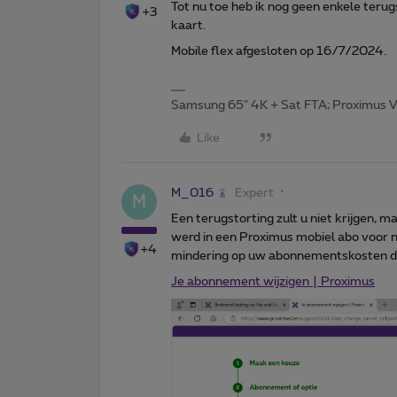
Tot nu toe heb ik nog geen enkele terug
+3
kaart.
Mobile flex afgesloten op 16/7/2024.
Samsung 65" 4K + Sat FTA; Proximus V
Like
M_016
Expert
M
Een terugstorting zult u niet krijgen, 
werd in een Proximus mobiel abo voor n
+4
mindering op uw abonnementskosten d
Je abonnement wijzigen | Proximus