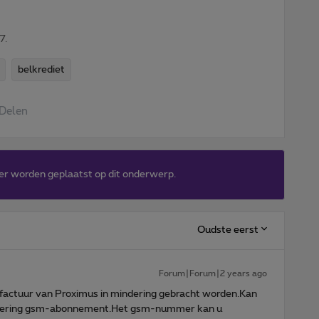
7.
belkrediet
Delen
er worden geplaatst op dit onderwerp.
Oudste eerst
Forum|Forum|2 years ago
 factuur van Proximus in mindering gebracht worden.Kan
ivering gsm-abonnement.Het gsm-nummer kan u