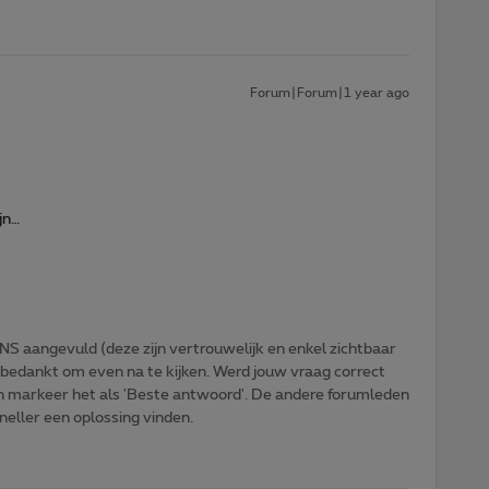
Forum|Forum|1 year ago
jn…
NS aangevuld (deze zijn vertrouwelijk en enkel zichtbaar
 bedankt om even na te kijken. Werd jouw vraag correct
n markeer het als 'Beste antwoord'. De andere forumleden
sneller een oplossing vinden.