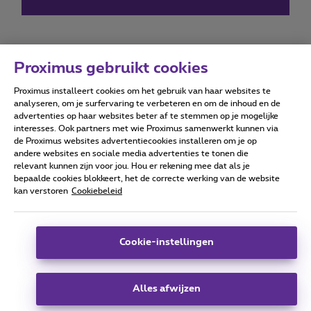
Proximus gebruikt cookies
Proximus installeert cookies om het gebruik van haar websites te
Forumvoorwaarden
Accessibility statement
analyseren, om je surfervaring te verbeteren en om de inhoud en de
advertenties op haar websites beter af te stemmen op je mogelijke
interesses. Ook partners met wie Proximus samenwerkt kunnen via
de Proximus websites advertentiecookies installeren om je op
andere websites en sociale media advertenties te tonen die
relevant kunnen zijn voor jou. Hou er rekening mee dat als je
Alle rechten voorbehouden. ©
2026
Proximus
bepaalde cookies blokkeert, het de correcte werking van de website
kan verstoren
Cookiebeleid
Algemene voorwaarden, consumenteninfo
Prijslijst en tarieven
Toegankelijkheid
Privacy
Cookiebeleid
Cookie manager
Bedrijfsgegevens
Deze website is gecreëerd en wordt beheerd conform het
Cookie-instellingen
Belgisch recht.
Koning Albert II-laan 27 - B-1030 Brussel.
Alles afwijzen