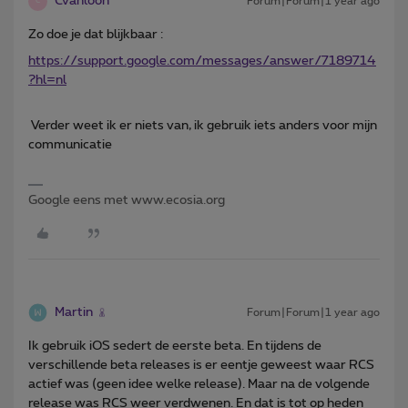
Cvanloon
Forum|Forum|1 year ago
C
Zo doe je dat blijkbaar :
https://support.google.com/messages/answer/7189714
?hl=nl
Verder weet ik er niets van, ik gebruik iets anders voor mijn
communicatie
Google eens met www.ecosia.org
Martin
Forum|Forum|1 year ago
Ik gebruik iOS sedert de eerste beta. En tijdens de
verschillende beta releases is er eentje geweest waar RCS
actief was (geen idee welke release). Maar na de volgende
release was RCS weer verdwenen. En dat is tot op heden