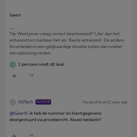
Geert
Tip: Werd jouw vraag correct beantwoord? ‘Like’ dan het
antwoord en markeer het als 'Beste antwoord'. De andere
forumleden in een gelijkaardige situatie zullen dan sneller
een oplossing vinden.
1 persoon vindt dit leuk
Z
SGTech
Forum|Forum|1 year ago
AUTEUR
S
@GeertC
ik heb de nummer en klantgegevens
doorgestuurd via privebericht. Alvast bedankt!