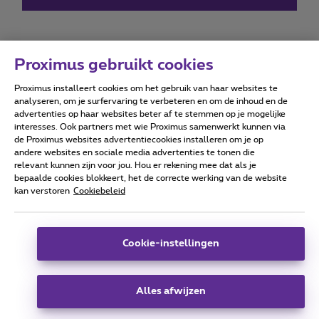
Proximus gebruikt cookies
Proximus installeert cookies om het gebruik van haar websites te
Forumvoorwaarden
Accessibility statement
analyseren, om je surfervaring te verbeteren en om de inhoud en de
advertenties op haar websites beter af te stemmen op je mogelijke
interesses. Ook partners met wie Proximus samenwerkt kunnen via
de Proximus websites advertentiecookies installeren om je op
andere websites en sociale media advertenties te tonen die
relevant kunnen zijn voor jou. Hou er rekening mee dat als je
Alle rechten voorbehouden. ©
2026
Proximus
bepaalde cookies blokkeert, het de correcte werking van de website
kan verstoren
Cookiebeleid
Algemene voorwaarden, consumenteninfo
Prijslijst en tarieven
Toegankelijkheid
Privacy
Cookiebeleid
Cookie manager
Bedrijfsgegevens
Deze website is gecreëerd en wordt beheerd conform het
Cookie-instellingen
Belgisch recht.
Koning Albert II-laan 27 - B-1030 Brussel.
Alles afwijzen