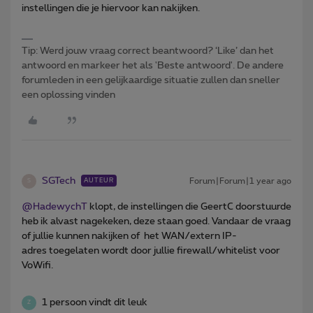
instellingen die je hiervoor kan nakijken.
Tip: Werd jouw vraag correct beantwoord? ‘Like’ dan het
antwoord en markeer het als 'Beste antwoord'. De andere
forumleden in een gelijkaardige situatie zullen dan sneller
een oplossing vinden
SGTech
Forum|Forum|1 year ago
AUTEUR
S
@HadewychT
klopt, de instellingen die GeertC doorstuurde
heb ik alvast nagekeken, deze staan goed. Vandaar de vraag
of jullie kunnen nakijken of het WAN/extern IP-
adres toegelaten wordt door jullie firewall/whitelist voor
VoWifi.
1 persoon vindt dit leuk
Z