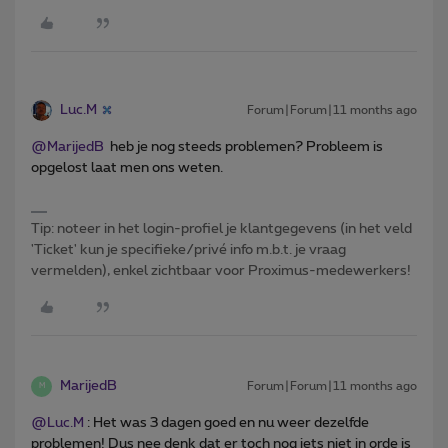
Luc.M
Forum|Forum|11 months ago
@MarijedB
heb je nog steeds problemen? Probleem is
opgelost laat men ons weten.
Tip: noteer in het login-profiel je klantgegevens (in het veld
'Ticket' kun je specifieke/privé info m.b.t. je vraag
vermelden), enkel zichtbaar voor Proximus-medewerkers!
MarijedB
Forum|Forum|11 months ago
M
@Luc.M
: Het was 3 dagen goed en nu weer dezelfde
problemen! Dus nee denk dat er toch nog iets niet in orde is