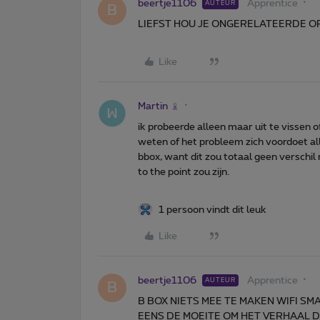
beertje1106
Apprentice
AUTEUR
B
LIEFST HOU JE ONGERELATEERDE O
Like
Martin
ik probeerde alleen maar uit te vissen 
weten of het probleem zich voordoet al
bbox, want dit zou totaal geen verschil 
to the point zou zijn.
1 persoon vindt dit leuk
Like
beertje1106
Apprentice
AUTEUR
B
B BOX NIETS MEE TE MAKEN WIFI S
EENS DE MOEITE OM HET VERHAAL DE