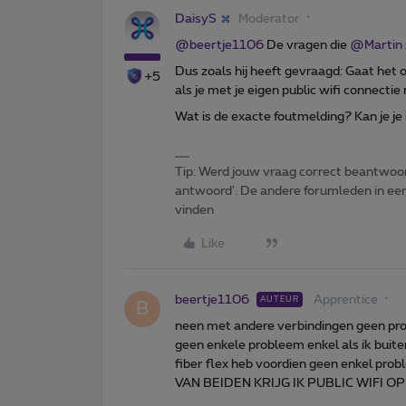
DaisyS
Moderator
@beertje1106
De vragen die
@Martin
Dus zoals hij heeft gevraagd: Gaat het 
+5
als je met je eigen public wifi connecti
Wat is de exacte foutmelding? Kan je j
Tip: Werd jouw vraag correct beantwoor
antwoord'. De andere forumleden in een 
vinden
Like
beertje1106
Apprentice
AUTEUR
B
neen met andere verbindingen geen pro
geen enkele probleem enkel als ik buite
fiber flex heb voordien geen enkel pr
VAN BEIDEN KRIJG IK PUBLIC WIFI