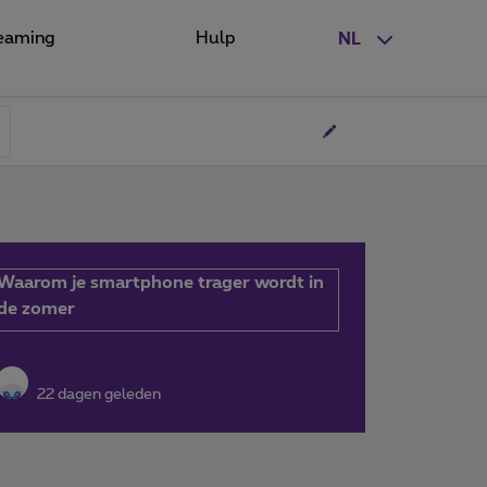
eaming
Hulp
NL
Waarom je smartphone trager wordt in
de zomer
22 dagen geleden