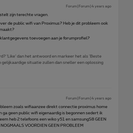
Forum|Forum|4 years ago
stelt zijn terechte vragen.
over de public wifi van Proximus? Heb je dit probleem ook
e maakt?
e klantgegevens toevoegen aan je forumprofiel?
d? ‘Like’ dan het antwoord en markeer het als 'Beste
gelijkaardige situatie zullen dan sneller een oplossing
Forum|Forum|4 years ago
bleem zoals wifiaanzee direkt connectie proximus home
n ga geen public wifi eigenaardig is begonnen sedert ik
obleem heb 2 telefoons een wiko y51 en samsungS8 GEEN
 OP NOGMAALS VOORDIEN GEEN PROBLEEM