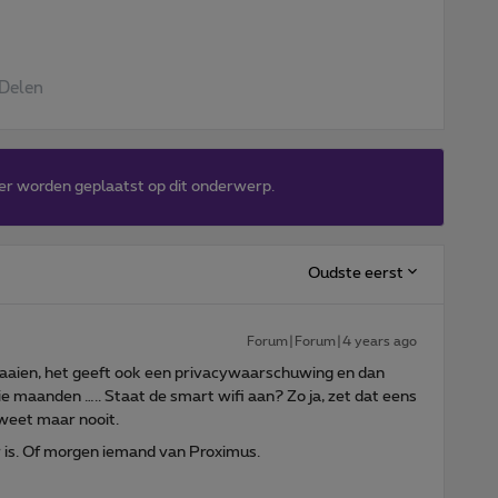
Delen
er worden geplaatst op dit onderwerp.
Oudste eerst
Forum|Forum|4 years ago
t draaien, het geeft ook een privacywaarschuwing en dan
rie maanden ….. Staat de smart wifi aan? Zo ja, zet dat eens
 weet maar nooit.
is. Of morgen iemand van Proximus.