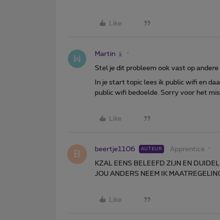
Like
Martin
Stel je dit probleem ook vast op andere 
In je start topic lees ik public wifi en da
public wifi bedoelde. Sorry voor het mi
Like
beertje1106
Apprentice
AUTEUR
B
KZAL EENS BELEEFD ZIJN EN DUID
JOU ANDERS NEEM IK MAATREGELIN
Like