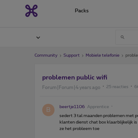
Packs
Community
Support
Mobiele telefonie
proble
problemen public wifi
25 reacties
6
Forum|Forum|4 years ago
beertje1106
Apprentice
B
sedert 3 tal maanden problemen met pub
klanten dienst chat box klaarblijkelijk i
ze het probleem toe