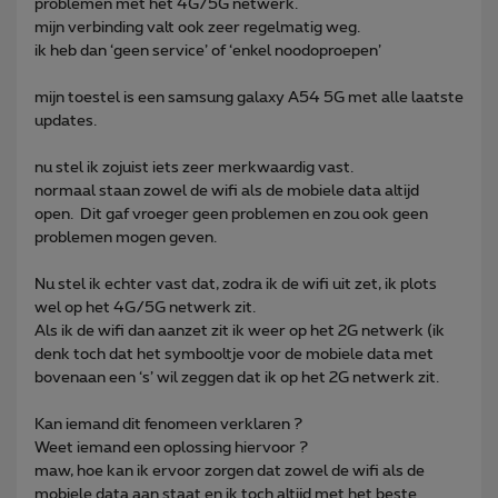
problemen met het 4G/5G netwerk.
mijn verbinding valt ook zeer regelmatig weg.
ik heb dan ‘geen service’ of ‘enkel noodoproepen’
mijn toestel is een samsung galaxy A54 5G met alle laatste
updates.
nu stel ik zojuist iets zeer merkwaardig vast.
normaal staan zowel de wifi als de mobiele data altijd
open. Dit gaf vroeger geen problemen en zou ook geen
problemen mogen geven.
Nu stel ik echter vast dat, zodra ik de wifi uit zet, ik plots
wel op het 4G/5G netwerk zit.
Als ik de wifi dan aanzet zit ik weer op het 2G netwerk (ik
denk toch dat het symbooltje voor de mobiele data met
bovenaan een ‘s’ wil zeggen dat ik op het 2G netwerk zit.
Kan iemand dit fenomeen verklaren ?
Weet iemand een oplossing hiervoor ?
maw, hoe kan ik ervoor zorgen dat zowel de wifi als de
mobiele data aan staat en ik toch altijd met het beste