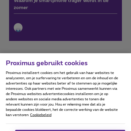
Waarom je smartphone trager wordt in de
zomer
Proximus gebruikt cookies
Proximus installeert cookies om het gebruik van haar websites te
Forumvoorwaarden
Accessibility statement
analyseren, om je surfervaring te verbeteren en om de inhoud en de
advertenties op haar websites beter af te stemmen op je mogelijke
interesses. Ook partners met wie Proximus samenwerkt kunnen via
de Proximus websites advertentiecookies installeren om je op
andere websites en sociale media advertenties te tonen die
relevant kunnen zijn voor jou. Hou er rekening mee dat als je
Alle rechten voorbehouden. ©
2026
Proximus
bepaalde cookies blokkeert, het de correcte werking van de website
kan verstoren
Cookiebeleid
Algemene voorwaarden, consumenteninfo
Prijslijst en tarieven
Toegankelijkheid
Privacy
Cookiebeleid
Cookie manager
Bedrijfsgegevens