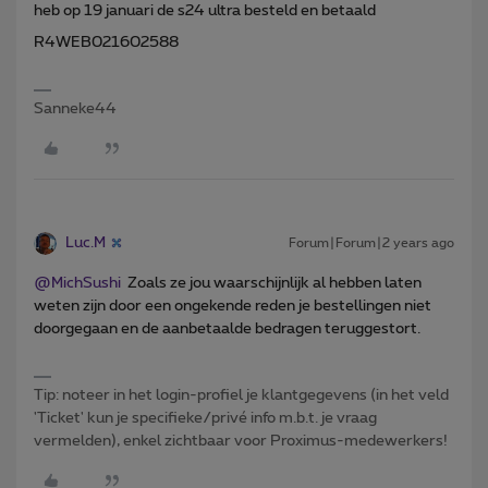
heb op 19 januari de s24 ultra besteld en betaald
R4WEB021602588
Sanneke44
Luc.M
Forum|Forum|2 years ago
@MichSushi
Zoals ze jou waarschijnlijk al hebben laten
weten zijn door een ongekende reden je bestellingen niet
doorgegaan en de aanbetaalde bedragen teruggestort.
Tip: noteer in het login-profiel je klantgegevens (in het veld
'Ticket' kun je specifieke/privé info m.b.t. je vraag
vermelden), enkel zichtbaar voor Proximus-medewerkers!