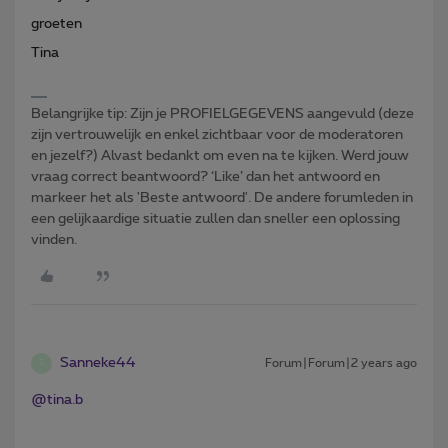
groeten
Tina
Belangrijke tip: Zijn je PROFIELGEGEVENS aangevuld (deze
zijn vertrouwelijk en enkel zichtbaar voor de moderatoren
en jezelf?) Alvast bedankt om even na te kijken. Werd jouw
vraag correct beantwoord? ‘Like’ dan het antwoord en
markeer het als 'Beste antwoord'. De andere forumleden in
een gelijkaardige situatie zullen dan sneller een oplossing
vinden.
Sanneke44
Forum|Forum|2 years ago
S
@tina.b