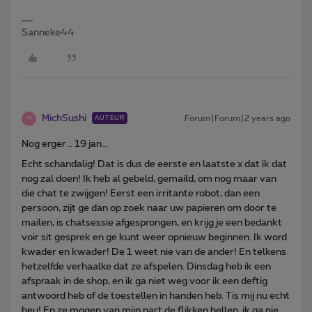
Sanneke44
MichSushi
Forum|Forum|2 years ago
AUTEUR
M
Nog erger... 19 jan…
Echt schandalig! Dat is dus de eerste en laatste x dat ik dat
nog zal doen! Ik heb al gebeld, gemaild, om nog maar van
die chat te zwijgen! Eerst een irritante robot, dan een
persoon, zijt ge dan op zoek naar uw papieren om door te
mailen, is chatsessie afgesprongen, en krijg je een bedankt
voir sit gesprek en ge kunt weer opnieuw beginnen. Ik word
kwader en kwader! De 1 weet nie van de ander! En telkens
hetzelfde verhaalke dat ze afspelen. Dinsdag heb ik een
afspraak in de shop, en ik ga niet weg voor ik een deftig
antwoord heb of de toestellen in handen heb. Tis mij nu echt
beu! En ze mogen van mijn part de flikken bellen, ik ga nie