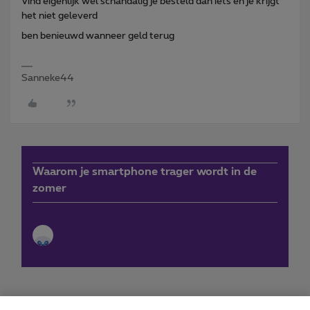
Vind eigenlijk wel schandalig je besteld dan iets en je krijgt
het niet geleverd
ben benieuwd wanneer geld terug
Sanneke44
Waarom je smartphone trager wordt in de
zomer