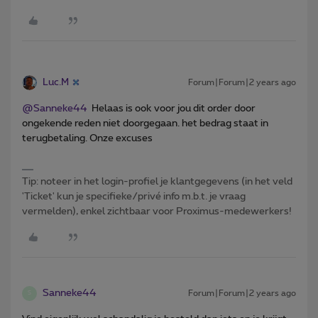
Luc.M
Forum|Forum|2 years ago
@Sanneke44
Helaas is ook voor jou dit order door
ongekende reden niet doorgegaan. het bedrag staat in
terugbetaling. Onze excuses
Tip: noteer in het login-profiel je klantgegevens (in het veld
'Ticket' kun je specifieke/privé info m.b.t. je vraag
vermelden), enkel zichtbaar voor Proximus-medewerkers!
Sanneke44
Forum|Forum|2 years ago
S