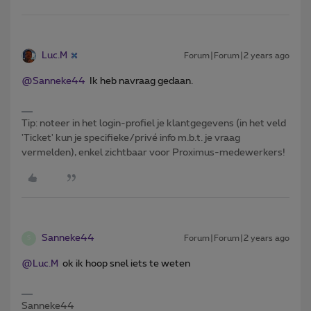
Luc.M
Forum|Forum|2 years ago
@Sanneke44
Ik heb navraag gedaan.
Tip: noteer in het login-profiel je klantgegevens (in het veld
'Ticket' kun je specifieke/privé info m.b.t. je vraag
vermelden), enkel zichtbaar voor Proximus-medewerkers!
Sanneke44
Forum|Forum|2 years ago
S
@Luc.M
ok ik hoop snel iets te weten
Sanneke44