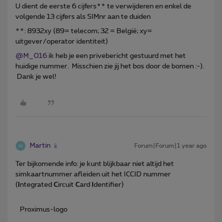
U dient de eerste 6 cijfers** te verwijderen en enkel de
volgende 13 cijfers als SIMnr aan te duiden
**: 8932xy (89= telecom; 32 = België; xy=
uitgever/operator identiteit)
@M_016
ik heb je een privebericht gestuurd met het
huidige nummer. Misschien zie jij het bos door de bomen :-).
Dank je wel!
Martin
Forum|Forum|1 year ago
Ter bijkomende info: je kunt blijkbaar niet altijd het
simkaartnummer afleiden uit het ICCID nummer
(
I
ntegrated
C
ircuit
C
ard
I
dentifier)
Proximus-logo