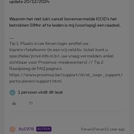
update 20/12/2024
Waarom het niet lukt vanuit bovenvermelde ICCID’s het
betrokken SIMnr af te leiden is mij (voorlopig) een raadsel,
Tip 1: Plaats in uw forum login-profiel uw
klantnr/telefoonnr (in een vrij veld bv. ticket kunt u
specifieke/privé info m.b.t. uw vraag vermelden, enkel
zichtbaar voor Proximus-medewerkers) // Tip 2:
Raadpleeg de FAQ pagina's
https://www.proximus.be/support/nl/id_zwpr_support/
particulieren/support.html
1 persoon vindt dit leuk
Jlo1978
Forum|Forum|1 year ago
AUTEUR
J