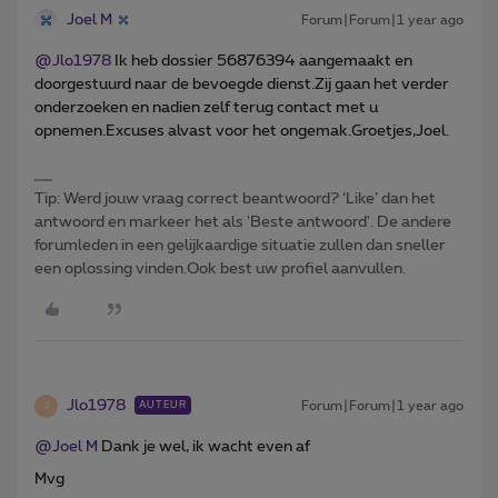
Joel M
Forum|Forum|1 year ago
@Jlo1978
Ik heb dossier 56876394 aangemaakt en
doorgestuurd naar de bevoegde dienst.Zij gaan het verder
onderzoeken en nadien zelf terug contact met u
opnemen.Excuses alvast voor het ongemak.Groetjes,Joel.
Tip: Werd jouw vraag correct beantwoord? ‘Like’ dan het
antwoord en markeer het als 'Beste antwoord'. De andere
forumleden in een gelijkaardige situatie zullen dan sneller
een oplossing vinden.Ook best uw profiel aanvullen.
Jlo1978
Forum|Forum|1 year ago
AUTEUR
J
@Joel M
Dank je wel, ik wacht even af
Mvg