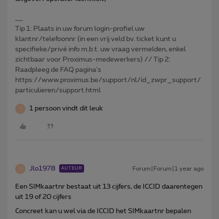
Tip 1: Plaats in uw forum login-profiel uw
klantnr/telefoonnr (in een vrij veld bv. ticket kunt u
specifieke/privé info m.b.t. uw vraag vermelden, enkel
zichtbaar voor Proximus-medewerkers) // Tip 2:
Raadpleeg de FAQ pagina's
https://www.proximus.be/support/nl/id_zwpr_support/
particulieren/support.html
1 persoon vindt dit leuk
J
Jlo1978
Forum|Forum|1 year ago
AUTEUR
J
Een SIMkaartnr bestaat uit 13 cijfers, de ICCID daarentegen
uit 19 of 20 cijfers
Concreet kan u wel via de ICCID het SIMkaartnr bepalen