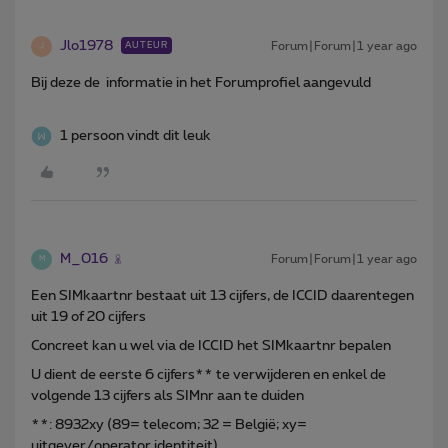
Jlo1978
Forum|Forum|1 year ago
AUTEUR
J
Bij deze de informatie in het Forumprofiel aangevuld
1 persoon vindt dit leuk
M_016
Forum|Forum|1 year ago
M
Een SIMkaartnr bestaat uit 13 cijfers, de ICCID daarentegen
uit 19 of 20 cijfers
Concreet kan u wel via de ICCID het SIMkaartnr bepalen
U dient de eerste 6 cijfers** te verwijderen en enkel de
volgende 13 cijfers als SIMnr aan te duiden
**: 8932xy (89= telecom; 32 = België; xy=
uitgever/operator identiteit)