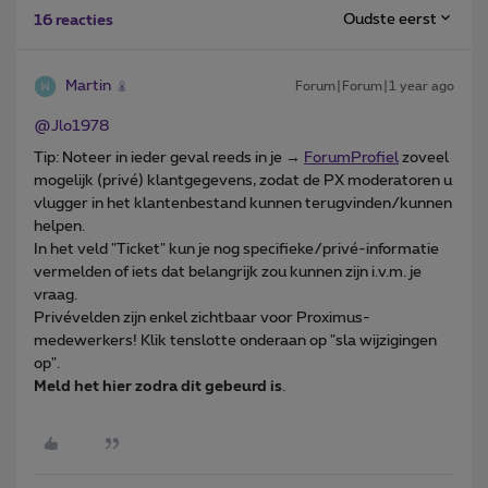
Oudste eerst
16 reacties
Martin
Forum|Forum|1 year ago
@Jlo1978
Tip: Noteer in ieder geval reeds in je →
ForumProfiel
zoveel
mogelijk (privé) klantgegevens, zodat de PX moderatoren u
vlugger in het klantenbestand kunnen terugvinden/kunnen
helpen.
In het veld "Ticket" kun je nog specifieke/privé-informatie
vermelden of iets dat belangrijk zou kunnen zijn i.v.m. je
vraag.
Privévelden zijn enkel zichtbaar voor Proximus-
medewerkers! Klik tenslotte onderaan op "sla wijzigingen
op".
Meld het hier zodra dit gebeurd is
.