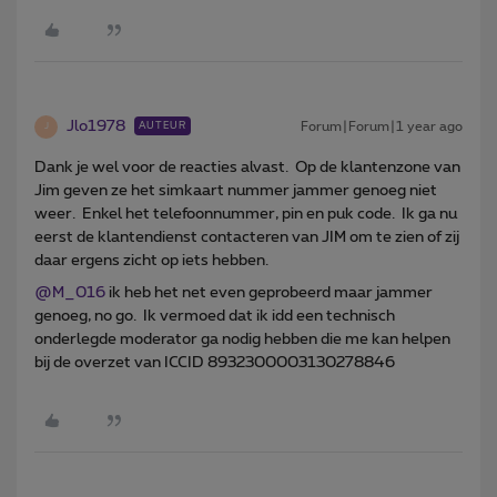
Jlo1978
Forum|Forum|1 year ago
AUTEUR
J
Dank je wel voor de reacties alvast. Op de klantenzone van
Jim geven ze het simkaart nummer jammer genoeg niet
weer. Enkel het telefoonnummer, pin en puk code. Ik ga nu
eerst de klantendienst contacteren van JIM om te zien of zij
daar ergens zicht op iets hebben.
@M_016
ik heb het net even geprobeerd maar jammer
genoeg, no go. Ik vermoed dat ik idd een technisch
onderlegde moderator ga nodig hebben die me kan helpen
bij de overzet van ICCID 8932300003130278846