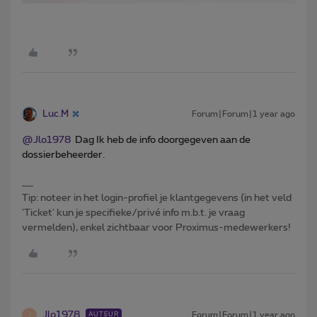
Luc.M
Forum|Forum|1 year ago
@Jlo1978
Dag Ik heb de info doorgegeven aan de
dossierbeheerder.
Tip: noteer in het login-profiel je klantgegevens (in het veld
'Ticket' kun je specifieke/privé info m.b.t. je vraag
vermelden), enkel zichtbaar voor Proximus-medewerkers!
Jlo1978
Forum|Forum|1 year ago
AUTEUR
J