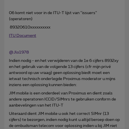
06 komt niet voor in de ITU-T lijst van “issuers”
(operatoren)
89320610xxxxxxxxxx
ITU Document
@Jlo1978
Indien nodig - en het verwijderen van de 1e 6 cijfers 8932xy
en het gebruik van de volgende 13 cijfers (cfr mijn privé
antwoord op uw vraag) geen oplossing biedt moet een
ietwat technisch onderlegde Proximus moderator u mijns
inziens een oplossing kunnen bieden:
JIM mobile is een onderdeel van Proximus en dient zoals
andere operatoren ICCID/SIMnrs te gebruiken conform de
aanbevelingen van het ITU-T
Uiteraard dient JIM mobile u ook het correct SIMnr (13
cijfers) te bezorgen, indien nodig kunt u altijd beroep doen op
de ombudsman telecom voor oplossing indien u bij JIM niet