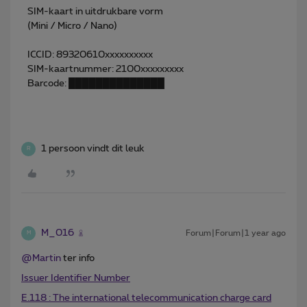
SIM-kaart in uitdrukbare vorm
(Mini / Micro / Nano)
ICCID: 89320610xxxxxxxxxx
SIM-kaartnummer: 2100xxxxxxxxx
Barcode: ██████████████
1 persoon vindt dit leuk
R
M_016
Forum|Forum|1 year ago
M
@Martin
ter info
Issuer Identifier Number
E.118 : The international telecommunication charge card