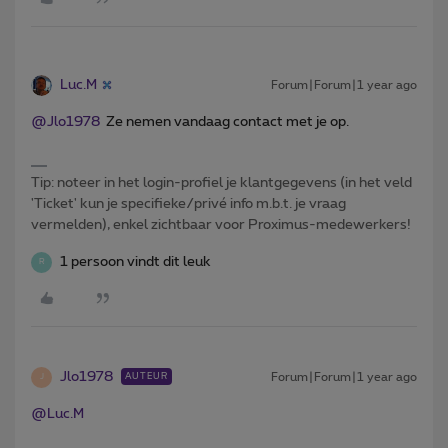
Luc.M
Forum|Forum|1 year ago
@Jlo1978
Ze nemen vandaag contact met je op.
Tip: noteer in het login-profiel je klantgegevens (in het veld
'Ticket' kun je specifieke/privé info m.b.t. je vraag
vermelden), enkel zichtbaar voor Proximus-medewerkers!
1 persoon vindt dit leuk
R
Jlo1978
Forum|Forum|1 year ago
AUTEUR
J
@Luc.M