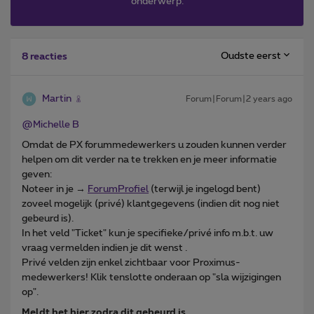
onderwerp.
Oudste eerst
8 reacties
Martin
Forum|Forum|2 years ago
@Michelle B
Omdat de PX forummedewerkers u zouden kunnen verder
helpen om dit verder na te trekken en je meer informatie
geven:
Noteer in je →
ForumProfiel
(terwijl je ingelogd bent)
zoveel mogelijk (privé) klantgegevens (indien dit nog niet
gebeurd is).
In het veld "Ticket" kun je specifieke/privé info m.b.t. uw
vraag vermelden indien je dit wenst .
Privé velden zijn enkel zichtbaar voor Proximus-
medewerkers! Klik tenslotte onderaan op "sla wijzigingen
op".
Meldt het hier zodra dit gebeurd is
.