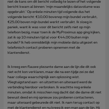
niet de kans om dit bericht volledig te lezen of het volgende
bericht kwam al binnen: ‘mijn maandelijks datavolume was
opgebruikt.’ Op enkele minuten tijd volgende dus het
volgende bericht: €10,00 bovenop mijn bundel verbruikt,
€25,00 boven mijn bundel werkt verbruikt. Ik sloeg in
paniek, want ik was voor dit bericht zelfs niet op mijn
telefoon bezig, maar toen ik de MyProximus app ging kijken,
zat ik op 10 minuten tijd al voor €44,00 buiten mijn
bundel? Ik heb onmiddellijk mijn mobiele data uitgezet en
telefonisch contact proberen opnemen met de
klantendienst.
Ik kreeg een flauwe plezante dame aan de lijn die dit ook
niet echt kon verklaren, maar die na een tijdje zei ze dat
haar collega waarschijnlijk een oplossing wist.
Vliegtuigstand aan- en uitzetten en uiteraard werd de
verbinding hierdoor verbroken. Ik wachtte nog enkele
minuten, omdat ik misschien nog dacht dat die dame dit niet
bewust deed en mij opnieuw zou proberen contacteren,
maar uiteraard gebeurede dit niet. Ik nam terug contact op
met de klantendienst en nu kreeg ik een man aan de lijn. Hij