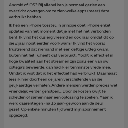
Android of iOS? Bij allebei kan je normaal gezien een
overzicht opvragen om te zien welke apps (meer) data
verbruikt hebben.
Ik heb een iPhone toestel. In principe doet iPhone enkel
updates van het moment dat je met het net verbonden
bent. Ik vind het dus erg vreemd en ook raar omdat dit op
die 2 jaar nooit eerder voorkwam? Ik vind het vooral
frustrerend dat niemand met een deftige uitleg kwam,
buiten het feit : u heeft dat verbruikt. Mocht ik effectief in
hoge kwaliteit aan het streamen zijn zoals een van uw
collega’s beweerde, dan had ik er tenminste vrede mee.
Omdat ik wist dat ik het effectief had verbruikt. Daarnaast
lees ik hier doorheen de jaren verschillende van die
gelijkaardige verhalen. Andere mensen werden precies wel
vriendelijk verder geholpen… Door de kosten kwijt te
schelden of samen naar een oplossing te zoeken. Maar ik
werd daarentegen -na 15 jaar-gewoon aan de deur
gezet. Op enkele minuten tijd werd mijn abonnement
opgezegd.