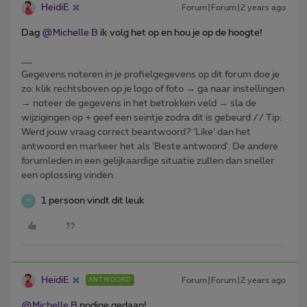
HeidiE
Forum|Forum|2 years ago
Dag
@Michelle B
ik volg het op en hou je op de hoogte!
Gegevens noteren in je profielgegevens op dit forum doe je
zo: klik rechtsboven op je logo of foto → ga naar instellingen
→ noteer de gegevens in het betrokken veld → sla de
wijzigingen op + geef een seintje zodra dit is gebeurd // Tip:
Werd jouw vraag correct beantwoord? ‘Like’ dan het
antwoord en markeer het als 'Beste antwoord'. De andere
forumleden in een gelijkaardige situatie zullen dan sneller
een oplossing vinden.
1 persoon vindt dit leuk
M
HeidiE
Forum|Forum|2 years ago
ANTWOORD
@Michelle B
nodige gedaan!