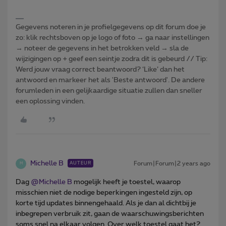
Gegevens noteren in je profielgegevens op dit forum doe je
zo: klik rechtsboven op je logo of foto → ga naar instellingen
→ noteer de gegevens in het betrokken veld → sla de
wijzigingen op + geef een seintje zodra dit is gebeurd // Tip:
Werd jouw vraag correct beantwoord? ‘Like’ dan het
antwoord en markeer het als 'Beste antwoord'. De andere
forumleden in een gelijkaardige situatie zullen dan sneller
een oplossing vinden.
Michelle B
Forum|Forum|2 years ago
AUTEUR
M
Dag
@Michelle B
mogelijk heeft je toestel, waarop
misschien niet de nodige beperkingen ingesteld zijn, op
korte tijd updates binnengehaald. Als je dan al dichtbij je
inbegrepen verbruik zit, gaan de waarschuwingsberichten
soms snel na elkaar volgen. Over welk toestel gaat het?