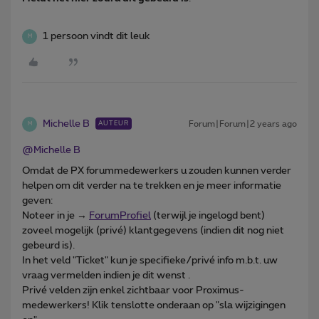
1 persoon vindt dit leuk
M
Michelle B
Forum|Forum|2 years ago
AUTEUR
M
@Michelle B
Omdat de PX forummedewerkers u zouden kunnen verder
helpen om dit verder na te trekken en je meer informatie
geven:
Noteer in je →
ForumProfiel
(terwijl je ingelogd bent)
zoveel mogelijk (privé) klantgegevens (indien dit nog niet
gebeurd is).
In het veld "Ticket" kun je specifieke/privé info m.b.t. uw
vraag vermelden indien je dit wenst .
Privé velden zijn enkel zichtbaar voor Proximus-
medewerkers! Klik tenslotte onderaan op "sla wijzigingen