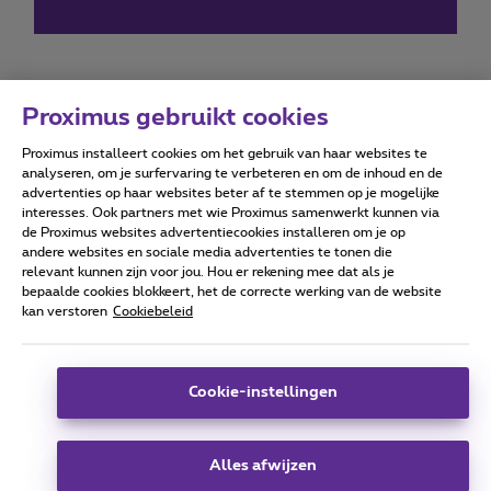
Proximus gebruikt cookies
Proximus installeert cookies om het gebruik van haar websites te
Forumvoorwaarden
Accessibility statement
analyseren, om je surfervaring te verbeteren en om de inhoud en de
advertenties op haar websites beter af te stemmen op je mogelijke
interesses. Ook partners met wie Proximus samenwerkt kunnen via
de Proximus websites advertentiecookies installeren om je op
andere websites en sociale media advertenties te tonen die
relevant kunnen zijn voor jou. Hou er rekening mee dat als je
Alle rechten voorbehouden. ©
2026
Proximus
bepaalde cookies blokkeert, het de correcte werking van de website
kan verstoren
Cookiebeleid
Algemene voorwaarden, consumenteninfo
Prijslijst en tarieven
Toegankelijkheid
Privacy
Cookiebeleid
Cookie manager
Bedrijfsgegevens
Deze website is gecreëerd en wordt beheerd conform het
Cookie-instellingen
Belgisch recht.
Koning Albert II-laan 27 - B-1030 Brussel.
Alles afwijzen