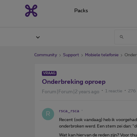
Packs
Community
Support
Mobiele telefonie
Onder
VRAAG
Onderbreking oproep
1 reactie
276
Forum|Forum|2 years ago
rsca_rsca
R
Recent (ook vandaag) heb ik voorgehad
onderbroken werd. Een stem zei dan: “de
Wat kan hiervan de reden zijn? Voor thui