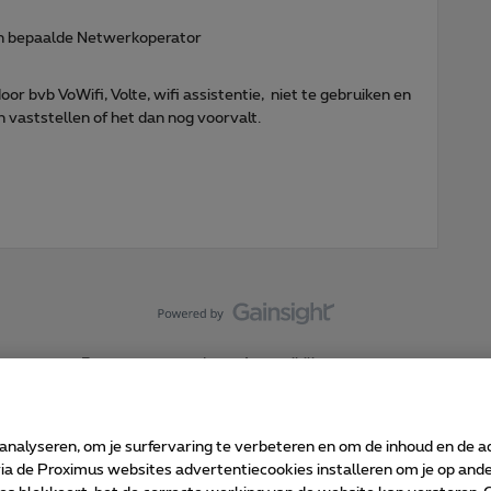
en bepaalde Netwerkoperator
or bvb VoWifi, Volte, wifi assistentie, niet te gebruiken en
vaststellen of het dan nog voorvalt.
Forumvoorwaarden
Accessibility statement
 analyseren, om je surfervaring te verbeteren en om de inhoud en de 
 de Proximus websites advertentiecookies installeren om je op ander