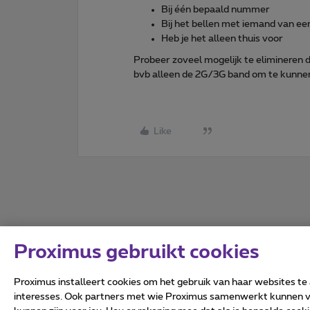
Bij één bepaald nummer
Bij het bellen met iemand van e
Heb je het alleen thuis voor
Probeer zoveel mogelijk te elimineren do
bvb alleen de 2G/3G band om te kunnen 
Like
Proximus gebruikt cookies
Proximus installeert cookies om het gebruik van haar websites te
interesses. Ook partners met wie Proximus samenwerkt kunnen via