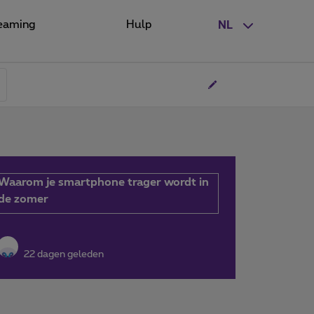
eaming
Hulp
NL
Waarom je smartphone trager wordt in
de zomer
22 dagen geleden