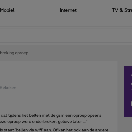
Mobiel
Internet
TV & Str
breking oproep
 Bekeken
 dat tijdens het bellen met de gsm een oproep opeens
ze oproep werd onderbroken, gelieve later ...”
s staat ‘bellen via wifi’ aan. Of kan het ook aan de andere