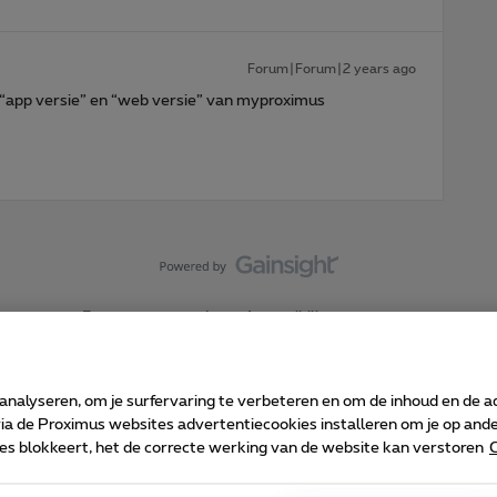
Forum|Forum|2 years ago
n ,“app versie” en “web versie” van myproximus
Forumvoorwaarden
Accessibility statement
 analyseren, om je surfervaring te verbeteren en om de inhoud en de 
 de Proximus websites advertentiecookies installeren om je op ander
kies blokkeert, het de correcte werking van de website kan verstoren
C
 ©
2026
Proximus
sumenteninfo
Prijslijst en tarieven
Toegankelijkheid