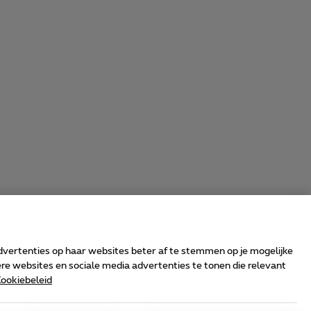
advertenties op haar websites beter af te stemmen op je mogelijke
e websites en sociale media advertenties te tonen die relevant
ookiebeleid