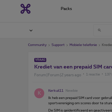
Packs
Community
Support
Mobiele telefonie
Kredie
VRAAG
Krediet van een prepaid SIM ca
1 reactie
137
Forum|Forum|2 years ago
Kerkuil11
Newbie
K
Ik heb een prepaid SIM card voor gebrui
sportvereniging om scores door te sture
De SIM is geïdentificeerd en geactiveerd