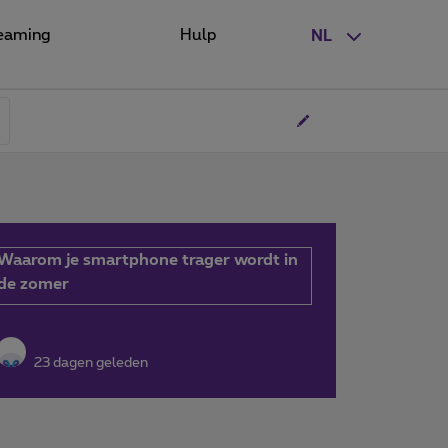
eaming
Hulp
NL
Waarom je smartphone trager wordt in
de zomer
23 dagen geleden