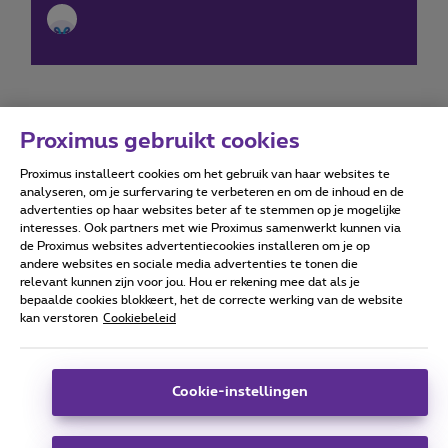
Proximus gebruikt cookies
Proximus installeert cookies om het gebruik van haar websites te
Forumvoorwaarden
Accessibility statement
analyseren, om je surfervaring te verbeteren en om de inhoud en de
advertenties op haar websites beter af te stemmen op je mogelijke
interesses. Ook partners met wie Proximus samenwerkt kunnen via
de Proximus websites advertentiecookies installeren om je op
andere websites en sociale media advertenties te tonen die
relevant kunnen zijn voor jou. Hou er rekening mee dat als je
Alle rechten voorbehouden. ©
2026
Proximus
bepaalde cookies blokkeert, het de correcte werking van de website
kan verstoren
Cookiebeleid
Algemene voorwaarden, consumenteninfo
Prijslijst en tarieven
Toegankelijkheid
Privacy
Cookiebeleid
Cookie manager
Bedrijfsgegevens
Deze website is gecreëerd en wordt beheerd conform het
Cookie-instellingen
Belgisch recht.
Koning Albert II-laan 27 - B-1030 Brussel.