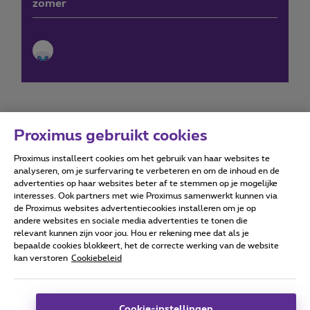
zomer
Proximus gebruikt cookies
Proximus installeert cookies om het gebruik van haar websites te
Forumvoorwaarden
Accessibility statement
analyseren, om je surfervaring te verbeteren en om de inhoud en de
advertenties op haar websites beter af te stemmen op je mogelijke
interesses. Ook partners met wie Proximus samenwerkt kunnen via
de Proximus websites advertentiecookies installeren om je op
andere websites en sociale media advertenties te tonen die
relevant kunnen zijn voor jou. Hou er rekening mee dat als je
Alle rechten voorbehouden. ©
2026
Proximus
bepaalde cookies blokkeert, het de correcte werking van de website
kan verstoren
Cookiebeleid
Algemene voorwaarden, consumenteninfo
Prijslijst en tarieven
Toegankelijkheid
Privacy
Cookiebeleid
Cookie manager
Bedrijfsgegevens
Deze website is gecreëerd en wordt beheerd conform het
Cookie-instellingen