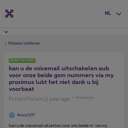
NL
Mobiele telefonie
BEANTWOORD
kan u de voicemail uitschakelen aub
voor onze beide gsm nummers via my
proximus lukt het niet dank u bij
voorbaat
6 reacties
Forum|Forum|1 year ago
fonzy007
F
kan u de voicemail uitzetten voor ons beide nr’ via my