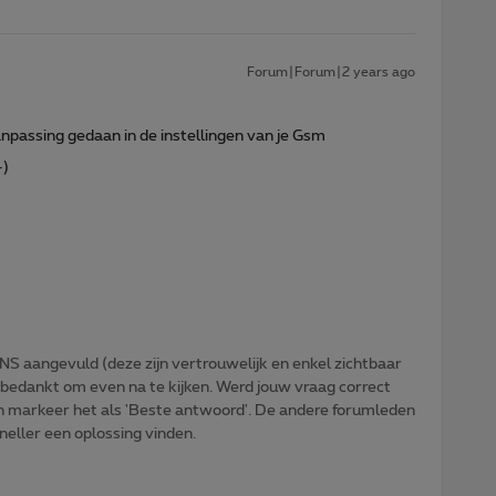
Forum|Forum|2 years ago
npassing gedaan in de instellingen van je Gsm
-)
NS aangevuld (deze zijn vertrouwelijk en enkel zichtbaar
 bedankt om even na te kijken. Werd jouw vraag correct
n markeer het als 'Beste antwoord'. De andere forumleden
sneller een oplossing vinden.