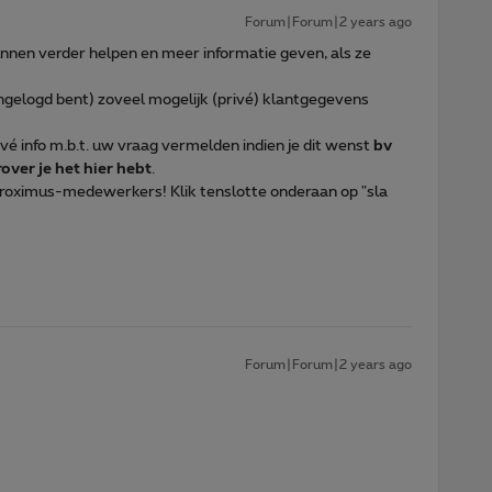
Forum|Forum|2 years ago
nen verder helpen en meer informatie geven, als ze
 ingelogd bent) zoveel mogelijk (privé) klantgegevens
rivé info m.b.t. uw vraag vermelden indien je dit wenst
bv
ver je het hier hebt
.
 Proximus-medewerkers! Klik tenslotte onderaan op "sla
Forum|Forum|2 years ago