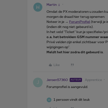
Martin
Omdat de PX moderatoren u zouden kun
morgen de draad hier terug opnemen:
Noteer in je →
ForumProfiel
(terwijl je
(indien dit nog niet gebeurd is).
In het veld "Ticket" kun je specifieke/p
o.a. het betrokken GSM nummer waaro
Privé velden zijn enkel zichtbaar voor
wijzigingen op".
Meldt het hier zodra dit gebeurd is
.
Like
Jeroen57360
Apprentice
AUTEUR
J
Forumprofiel is aangevuld.
1 persoon vindt dit leuk