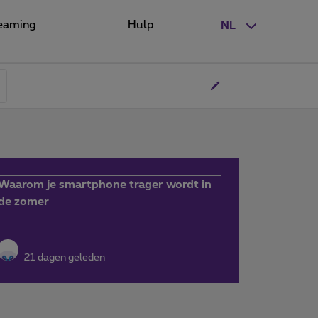
eaming
Hulp
NL
Waarom je smartphone trager wordt in
de zomer
21 dagen geleden