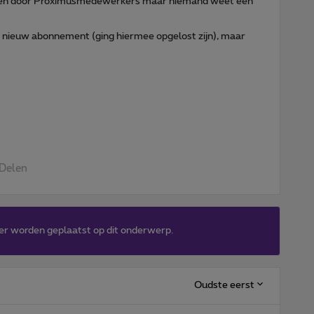
ezien door Proximusmedewerkers maar niemand weet een
 nieuw abonnement (ging hiermee opgelost zijn), maar
Delen
er worden geplaatst op dit onderwerp.
Oudste eerst