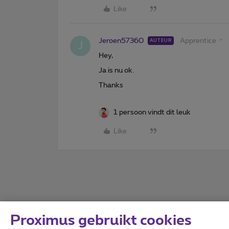
Like
Jeroen57360
Apprentice
AUTEUR
J
Hey,
Ja is nu ok.
Thanks
1 persoon vindt dit leuk
Like
Proximus gebruikt cookies