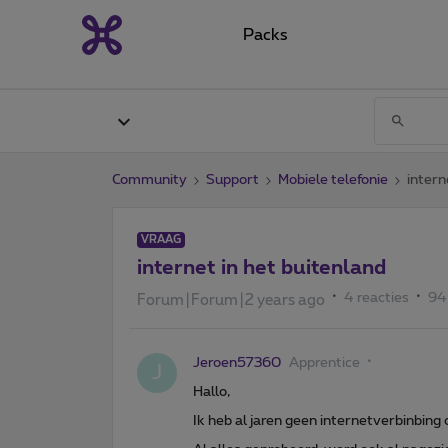
Packs
Community
Support
Mobiele telefonie
intern
VRAAG
internet in het buitenland
4 reacties
94
Forum|Forum|2 years ago
Jeroen57360
Apprentice
J
Hallo,
Ik heb al jaren geen internetverbinbin