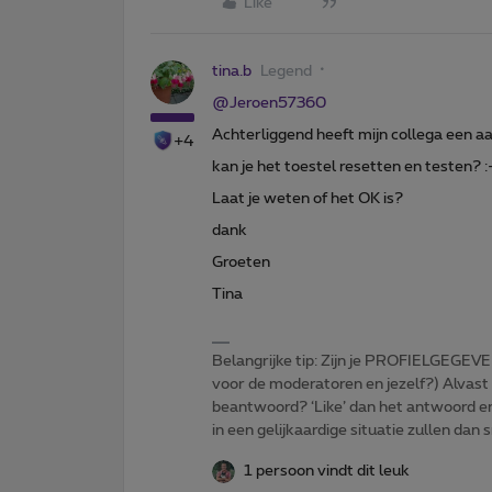
Like
tina.b
Legend
@Jeroen57360
Achterliggend heeft mijn collega een aa
+4
kan je het toestel resetten en testen? :
Laat je weten of het OK is?
dank
Groeten
Tina
Belangrijke tip: Zijn je PROFIELGEGEVE
voor de moderatoren en jezelf?) Alvast
beantwoord? ‘Like’ dan het antwoord e
in een gelijkaardige situatie zullen dan 
1 persoon vindt dit leuk