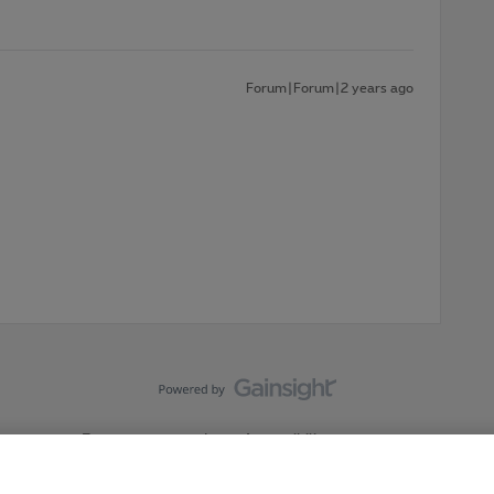
Forum|Forum|2 years ago
Forumvoorwaarden
Accessibility statement