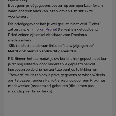
Opmerking:
Best geen privégegevens posten op een openbaar forum
waar iedereen alles kan lezen, om e.v.t. misbruik te
voorkomen.
Die privégegevens kan je wel gerust in het veld "Ticket"
zetten, via je →
ForumProfiel
(terwijl je ingelogd bent).
Privé velden zijn enkel zichtbaar voor Proximus-
medewerkers!
Klik tenslotte onderaan links op "sla wijzigingen op" .
Meldt ook hier van zodra dit gebeurd is
.
PS: Binnen het uur nadat je uw bericht hier gepost hebt kun
je dit nog editeren, door onderaan je geplaats bericht
hierboven op de drie horizontale puntjes te klikken en
“Bewerk” te kiezen om je privé gegevens te wissen/deels
aan te passen, anders kan dit enkel nog door een Proximus
medewerker (moderator) gebeuren (die komen pas
maandag hier terug langs).