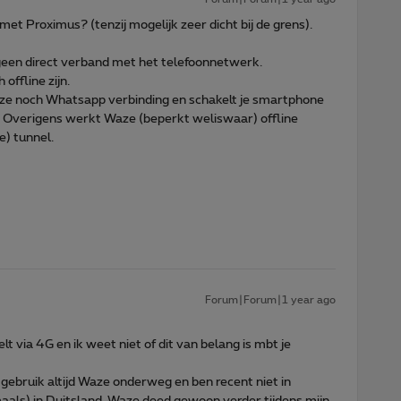
 met Proximus? (tenzij mogelijk zeer dicht bij de grens).
geen direct verband met het telefoonnetwerk.
offline zijn.
aze noch Whatsapp verbinding en schakelt je smartphone
. Overigens werkt Waze (beperkt weliswaar) offline
e) tunnel.
Forum|Forum|1 year ago
elt via 4G en ik weet niet of dit van belang is mbt je
 gebruik altijd Waze onderweg en ben recent niet in
als) in Duitsland. Waze deed gewoon verder tijdens mijn