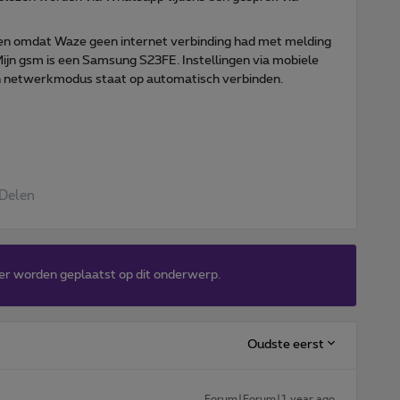
eden omdat Waze geen internet verbinding had met melding
 Mijn gsm is een Samsung S23FE. Instellingen via mobiele
en netwerkmodus staat op automatisch verbinden.
Delen
er worden geplaatst op dit onderwerp.
Oudste eerst
Forum|Forum|1 year ago