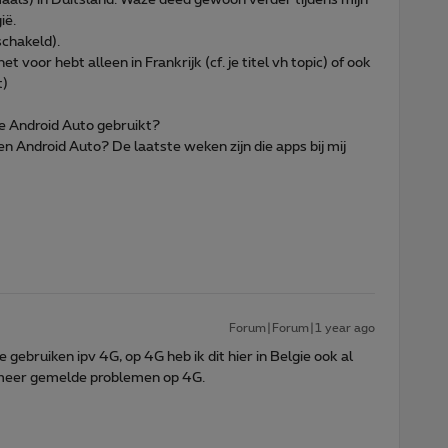
ië.
schakeld).
et voor hebt alleen in Frankrijk (cf. je titel vh topic) of ook
t)
 je Android Auto gebruikt?
n Android Auto? De laatste weken zijn die apps bij mij
Forum|Forum|1 year ago
 gebruiken ipv 4G, op 4G heb ik dit hier in Belgie ook al
och meer gemelde problemen op 4G.