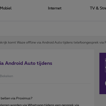
Mobiel
Internet
TV & Str
nkrijk komt Waze offline via Android Auto tijdens telefoongesprek via
ia Android Auto tijdens
 Bekeken
t bellen via Proximus?
elezen worden via Whatsapp tijdens een gesprek via