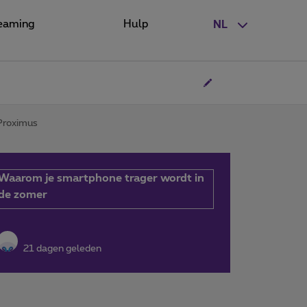
eaming
Hulp
NL
 Proximus
Waarom je smartphone trager wordt in
de zomer
21 dagen geleden