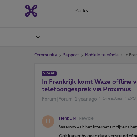
Packs
Community
Support
Mobiele telefonie
In Fra
VRAAG
In Frankrijk komt Waze offline v
telefoongesprek via Proximus
5 reacties
279
Forum|Forum|1 year ago
HenkDM
Newbie
H
Waarom valt het internet uit tijdens he
Ook kan er bv geen data verstuurd of g