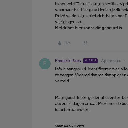
In het veld "Ticket" kun je specifieke/
waarover het hier gaat) indien je dit bel
Privé velden zijn enkel zichtbaar voor
wijzigingen op".
Meldt het hier zodra dit gebeurd is.
Like
Frederik Paes
Apprentice
AUTEUR
F
Info is aangevuld. Identificeren was all
te zeggen. Vreemd dat me dat op geen e
verteld.
Maar goed, ik ben geïdentificeerd en be
alweer 4 dagen omdat Proximus de boe
kaarten aanvullen.
Wat een klucht!