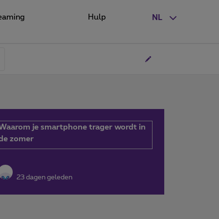
eaming
Hulp
NL
Waarom je smartphone trager wordt in
de zomer
23 dagen geleden