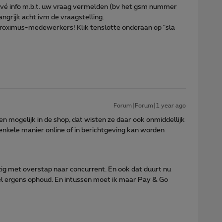
privé info m.b.t. uw vraag vermelden (bv het gsm nummer
angrijk acht ivm de vraagstelling.
 Proximus-medewerkers! Klik tenslotte onderaan op "sla
Forum|Forum|1 year ago
een mogelijk in de shop, dat wisten ze daar ook onmiddellijk
nkele manier online of in berichtgeving kan worden
zig met overstap naar concurrent. En ook dat duurt nu
l ergens ophoud. En intussen moet ik maar Pay & Go