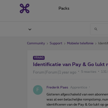
Packs
Community
Support
Mobiele telefonie
Identi
VRAAG
Identificatie van Pay & Go lukt 
5 reacties
131
Forum|Forum|1 year ago
Frederik Paes
Apprentice
F
Gisteren afgeschakeld van een abonne
was al een belachelijke rompslomp, n
identificeren van de Pay & Go lukt op 