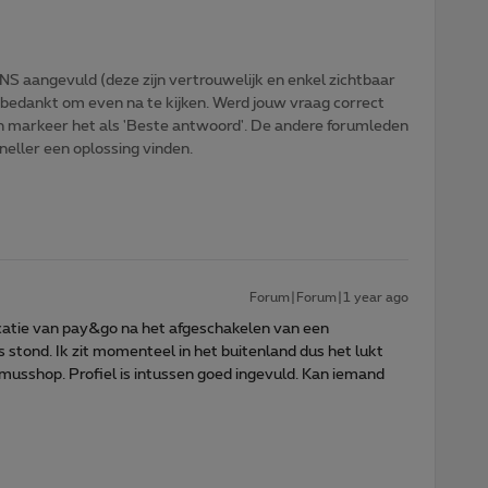
NS aangevuld (deze zijn vertrouwelijk en enkel zichtbaar
 bedankt om even na te kijken. Werd jouw vraag correct
n markeer het als 'Beste antwoord'. De andere forumleden
sneller een oplossing vinden.
Forum|Forum|1 year ago
ficatie van pay&go na het afgeschakelen van een
tond. Ik zit momenteel in het buitenland dus het lukt
musshop. Profiel is intussen goed ingevuld. Kan iemand