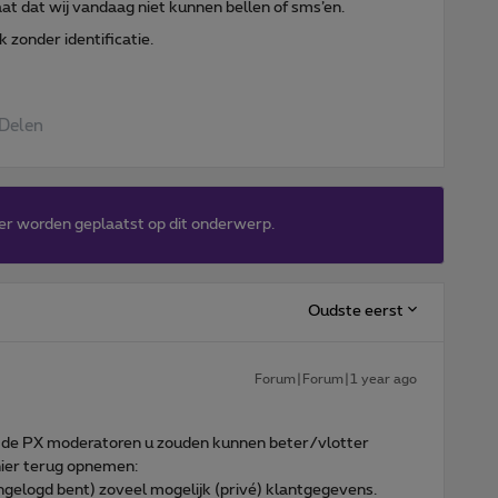
at dat wij vandaag niet kunnen bellen of sms’en.
k zonder identificatie.
Delen
er worden geplaatst op dit onderwerp.
Oudste eerst
Forum|Forum|1 year ago
at de PX moderatoren u zouden kunnen beter/vlotter
hier terug opnemen:
 ingelogd bent) zoveel mogelijk (privé) klantgegevens.