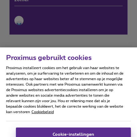
Proximus gebruikt cookies
Proximus installeert cookies om het gebruik van haar websites te
Forumvoorwaarden
Accessibility statement
analyseren, om je surfervaring te verbeteren en om de inhoud en de
advertenties op haar websites beter af te stemmen op je mogelijke
interesses. Ook partners met wie Proximus samenwerkt kunnen via
de Proximus websites advertentiecookies installeren om je op
andere websites en sociale media advertenties te tonen die
relevant kunnen zijn voor jou. Hou er rekening mee dat als je
Alle rechten voorbehouden. ©
2026
Proximus
bepaalde cookies blokkeert, het de correcte werking van de website
kan verstoren
Cookiebeleid
Algemene voorwaarden, consumenteninfo
Prijslijst en tarieven
Toegankelijkheid
Privacy
Cookiebeleid
Cookie manager
Bedrijfsgegevens
Deze website is gecreëerd en wordt beheerd conform het
Cookie-instellingen