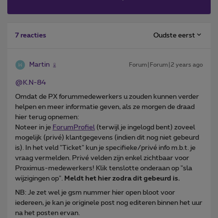
Oudste eerst
7 reacties
Martin
Forum|Forum|2 years ago
@K.N-84
Omdat de PX forummedewerkers u zouden kunnen verder
helpen en meer informatie geven, als ze morgen de draad
hier terug opnemen:
Noteer in je
ForumProfiel
(terwijl je ingelogd bent) zoveel
mogelijk (privé) klantgegevens (indien dit nog niet gebeurd
is). In het veld "Ticket" kun je specifieke/privé info m.b.t. je
vraag vermelden. Privé velden zijn enkel zichtbaar voor
Proximus-medewerkers! Klik tenslotte onderaan op "sla
wijzigingen op".
Meldt het hier zodra dit gebeurd is.
NB: Je zet wel je gsm nummer hier open bloot voor
iedereen, je kan je originele post nog editeren binnen het uur
na het posten ervan.