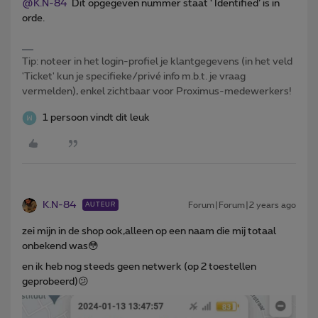
@K.N-84
Dit opgegeven nummer staat ‘ Identified’ is in
orde.
Tip: noteer in het login-profiel je klantgegevens (in het veld
'Ticket' kun je specifieke/privé info m.b.t. je vraag
vermelden), enkel zichtbaar voor Proximus-medewerkers!
1 persoon vindt dit leuk
K.N-84
Forum|Forum|2 years ago
AUTEUR
zei mijn in de shop ook,alleen op een naam die mij totaal
onbekend was😳
en ik heb nog steeds geen netwerk (op 2 toestellen
geprobeerd)😕