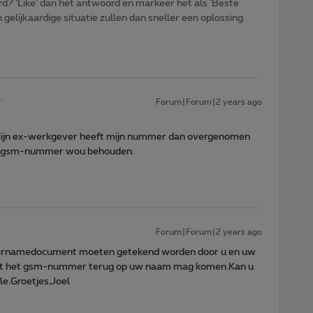
d? ‘Like’ dan het antwoord en markeer het als 'Beste
gelijkaardige situatie zullen dan sneller een oplossing
Forum|Forum|2 years ago
 Mijn ex-werkgever heeft mijn nummer dan overgenomen
mijn gsm-nummer wou behouden.
Forum|Forum|2 years ago
ernamedocument moeten getekend worden door u en uw
dat het gsm-nummer terug op uw naam mag komen.Kan u
e.Groetjes,Joel