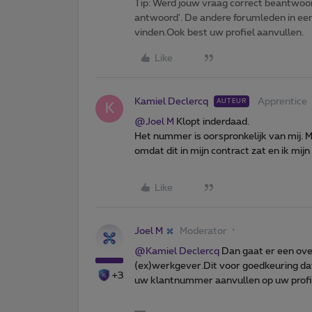
Tip: Werd jouw vraag correct beantwoor
antwoord'. De andere forumleden in een 
vinden.Ook best uw profiel aanvullen.
Like
Kamiel Declercq
Apprentice
AUTEUR
K
@Joel M
Klopt inderdaad.
Het nummer is oorspronkelijk van mij.
omdat dit in mijn contract zat en ik 
Like
Joel M
Moderator
@Kamiel Declercq
Dan gaat er een ov
(ex)werkgever.Dit voor goedkeuring 
+3
uw klantnummer aanvullen op uw profil