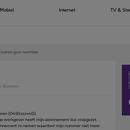
Mobiel
Internet
TV & Str
tiveren gsm nummer
4 Bekeken
eren (0491xxxx40).
ige werkgever heeft mijn abonnement dus stopgezet.
bonnement te nemen waardoor mijn nummer niet meer