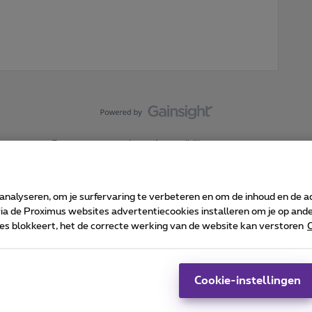
Forumvoorwaarden
Accessibility statement
 analyseren, om je surfervaring te verbeteren en om de inhoud en de 
 de Proximus websites advertentiecookies installeren om je op ander
kies blokkeert, het de correcte werking van de website kan verstoren
C
 ©
2026
Proximus
sumenteninfo
Prijslijst en tarieven
Toegankelijkheid
Cookie manager
Bedrijfsgegevens
Ca
 wordt beheerd conform het Belgisch recht.
Pr
Cookie-instellingen
-1030 Brussel.
J