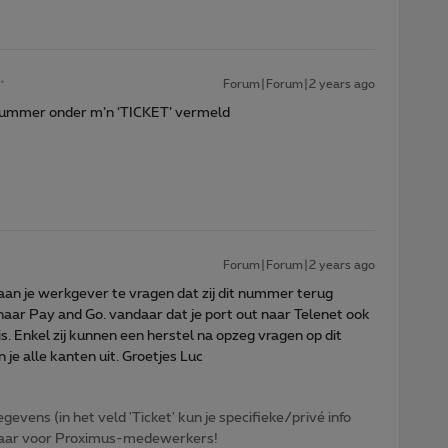
Forum|Forum|2 years ago
 nummer onder m’n ‘TICKET’ vermeld
Forum|Forum|2 years ago
 aan je werkgever te vragen dat zij dit nummer terug
naar Pay and Go. vandaar dat je port out naar Telenet ook
. Enkel zij kunnen een herstel na opzeg vragen op dit
 je alle kanten uit. Groetjes Luc
egevens (in het veld 'Ticket' kun je specifieke/privé info
htbaar voor Proximus-medewerkers!