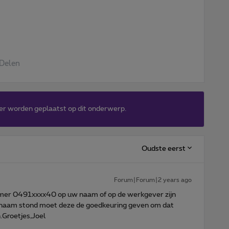
Delen
er worden geplaatst op dit onderwerp.
Oudste eerst
Forum|Forum|2 years ago
r 0491xxxx40 op uw naam of op de werkgever zijn
n naam stond moet deze de goedkeuring geven om dat
Groetjes,Joel