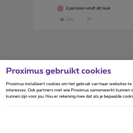
1 persoon vindt dit leuk
K
Like
Proximus gebruikt cookies
Proximus installeert cookies om het gebruik van haar websites te
interesses. Ook partners met wie Proximus samenwerkt kunnen via
kunnen zijn voor jou. Hou er rekening mee dat als je bepaalde coo
Alle rechten voorbehouden.
Algemene voorwaarden, con
Privacy
Cookiebeleid
Deze website is gecreëerd en
Koning Albert II-laan 27 - B