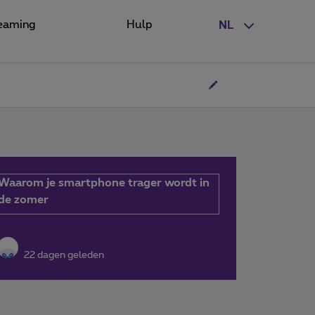
eaming
Hulp
NL
Waarom je smartphone trager wordt in
de zomer
22 dagen geleden