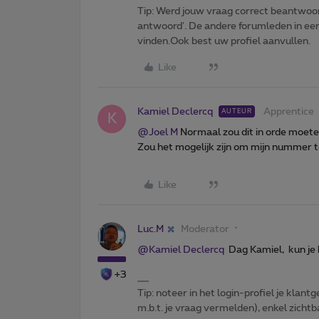
Tip: Werd jouw vraag correct beantwoor
antwoord'. De andere forumleden in een 
vinden.Ook best uw profiel aanvullen.
Like
Kamiel Declercq
Apprentice
AUTEUR
K
@Joel M
Normaal zou dit in orde moeten
Zou het mogelijk zijn om mijn nummer t
Like
Luc.M
Moderator
@Kamiel Declercq
Dag Kamiel, kun je h
+3
Tip: noteer in het login-profiel je klantg
m.b.t. je vraag vermelden), enkel zic