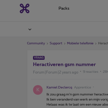
Packs
Community
Support
Mobiele telefonie
Herac
VRAAG
Heractiveren gsm nummer
9 reacties
28
Forum|Forum|2 years ago
Kamiel Declercq
Apprentice
K
Ik zou graag m’n gsm nummer heractiv
Ik ben veranderd van werk en mijn vor
Helaas was ik te laat om een nieuw a