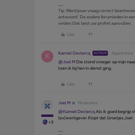
Tip: Werd jouw vraag correct beantwoor
antwoord'. De andere forumleden in een 
vinden.Ook best uw profiel aanvullen.
Like
Kamiel Declercq
Apprentice
AUTEUR
K
@Joel M
Die stond vroeger op mijn na
toen ik bij hen in dienst ging.
Like
Joel M
Moderator
@Kamiel Declercq
Als ik goed begrijp
(ex)werkgever.Klopt dat.Groetjes,Joel
+3