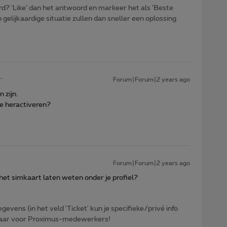
d? ‘Like’ dan het antwoord en markeer het als 'Beste
gelijkaardige situatie zullen dan sneller een oplossing
Forum|Forum|2 years ago
 zijn.
e heractiveren?
Forum|Forum|2 years ago
et simkaart laten weten onder je profiel?
egevens (in het veld 'Ticket' kun je specifieke/privé info
htbaar voor Proximus-medewerkers!