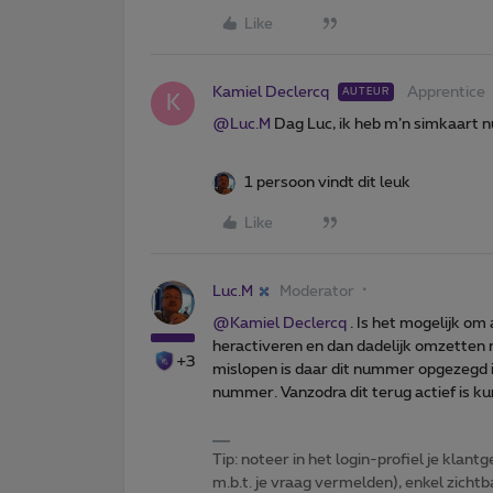
Like
Kamiel Declercq
Apprentice
AUTEUR
K
@Luc.M
Dag Luc, ik heb m’n simkaart
1 persoon vindt dit leuk
Like
Luc.M
Moderator
@Kamiel Declercq
. Is het mogelijk om
heractiveren en dan dadelijk omzetten 
+3
mislopen is daar dit nummer opgezegd is
nummer. Vanzodra dit terug actief is kun
Tip: noteer in het login-profiel je klantg
m.b.t. je vraag vermelden), enkel zic