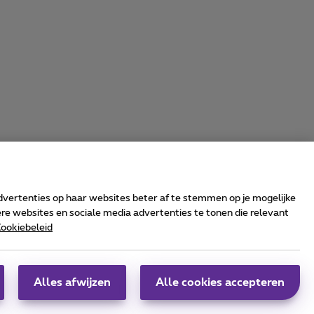
advertenties op haar websites beter af te stemmen op je mogelijke
e websites en sociale media advertenties te tonen die relevant
ookiebeleid
rrier & Wholesale Solutions
oximus Group
|
Telindus
Alles afwijzen
Alle cookies accepteren
obs
|
Sitemap