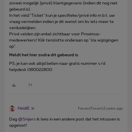
zoveel mogelijk (privé) klantgegevens (indien dit nog niet
gebeurd is).
In het veld "Ticket" kun je specifieke/privé info m.b.t. uw
vraag vermelden indien je dit wenst om bv iets meer te
verduidelijken.
Privé velden zijn enkel zichtbaar voor Proximus-
medewerkers! Klik tenslotte onderaan op "sla wijzigingen
op".
Meldt het hier zodra dit gebeurd is
.
PS; je kan ook altijd bellen naar gratis nummer v/d
helpdesk 080022800
HeidiE
Forum|Forum|2 years ago
Dag
@Snijers
ik lees in een andere post dat het intussen is
opgelost!