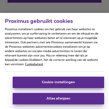
Proximus gebruikt cookies
Proximus installeert cookies om het gebruik van haar websites te
Forumvoorwaarden
Accessibility statement
analyseren, om je surfervaring te verbeteren en om de inhoud en de
advertenties op haar websites beter af te stemmen op je mogelijke
interesses. Ook partners met wie Proximus samenwerkt kunnen via
de Proximus websites advertentiecookies installeren om je op
andere websites en sociale media advertenties te tonen die
relevant kunnen zijn voor jou. Hou er rekening mee dat als je
Alle rechten voorbehouden. ©
2026
Proximus
bepaalde cookies blokkeert, het de correcte werking van de website
kan verstoren
Cookiebeleid
Algemene voorwaarden, consumenteninfo
Prijslijst en tarieven
Toegankelijkheid
Privacy
Cookiebeleid
Cookie manager
Bedrijfsgegevens
Deze website is gecreëerd en wordt beheerd conform het
Cookie-instellingen
Belgisch recht.
Koning Albert II-laan 27 - B-1030 Brussel.
Alles afwijzen