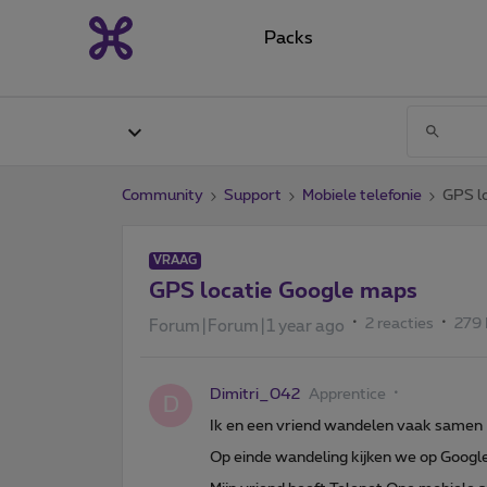
Packs
Community
Support
Mobiele telefonie
GPS l
VRAAG
GPS locatie Google maps
2 reacties
279
Forum|Forum|1 year ago
Dimitri_042
Apprentice
D
Ik en een vriend wandelen vaak samen 
Op einde wandeling kijken we op Googl