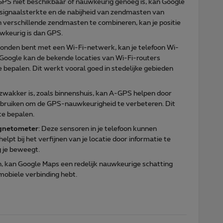
GPS niet beschikbaar of nauwkeurig genoeg is, kan Google
e signaalsterkte en de nabijheid van zendmasten van
 verschillende zendmasten te combineren, kan je positie
wkeurig is dan GPS.
erbonden bent met een Wi-Fi-netwerk, kan je telefoon Wi-
 Google kan de bekende locaties van Wi-Fi-routers
 bepalen. Dit werkt vooral goed in stedelijke gebieden
wakker is, zoals binnenshuis, kan A-GPS helpen door
bruiken om de GPS-nauwkeurigheid te verbeteren. Dit
 te bepalen.
agnetometer
: Deze sensoren in je telefoon kunnen
elpt bij het verfijnen van je locatie door informatie te
g je beweegt.
, kan Google Maps een redelijk nauwkeurige schatting
 mobiele verbinding hebt.