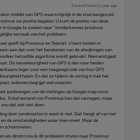
Forum|Forum|1 year ago
door middel van GPS waarschijnlijk in de stad aangevuld
oximus uw positie bepalen. U kunt de positie van deze
 in Google te zoeken naar "zendantennes proximus
gelijke oorzaak van het probleem.
taat geeft bij Proximus en Telenet. U bent beiden in
eem aan dat voor het berekenen van de afwijkingen van
mosfeer hetzelfde algoritme wordt gebruikt. Niemand gaat
staat. De nauwkeurigheid van GPS is dan voor beiden
erikaans leger over een toegangscode van hun GPS
urigheid halen. En dat ze tijdens de oorlog in Irak het
epast, iedereen begrijpt wel waarom.
s het aanbrengen van de metingen op Google map soms
 dus. Enkel iemand van Proximus kan dat navragen, maar
k zou dat ook niet doen.
ng door zendmasten is weet ik niet. Dat hangt af van het
 en de omstandigheden waar men meet. Maar de
0 m schommelen.
n als dimitri zou ik dit probleem sturen naar Proximus