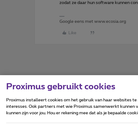
zodat ze daar hun software kunnen con
Google eens met www.ecosia.org
Like
Proximus gebruikt cookies
Proximus installeert cookies om het gebruik van haar websites te
interesses. Ook partners met wie Proximus samenwerkt kunnen via
kunnen zijn voor jou. Hou er rekening mee dat als je bepaalde coo
Alle rechten voorbehouden.
Algemene voorwaarden, con
Privacy
Cookiebeleid
Deze website is gecreëerd en