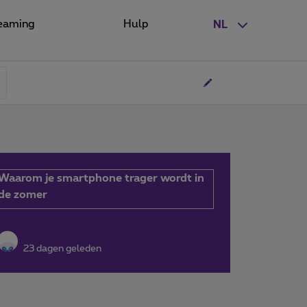
eaming
Hulp
NL
Waarom je smartphone trager wordt in
de zomer
23 dagen geleden