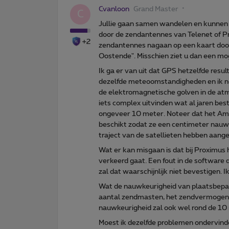
Cvanloon
Grand Master
C
Jullie gaan samen wandelen en kunnen 
door de zendantennes van Telenet of Pr
+2
zendantennes nagaan op een kaart door
Oostende". Misschien ziet u dan een mo
Ik ga er van uit dat GPS hetzelfde resul
dezelfde meteoomstandigheden en ik n
de elektromagnetische golven in de at
iets complex uitvinden wat al jaren be
ongeveer 10 meter. Noteer dat het Am
beschikt zodat ze een centimeter nauwke
traject van de satellieten hebben aang
Wat er kan misgaan is dat bij Proximu
verkeerd gaat. Een fout in de software
zal dat waarschijnlijk niet bevestigen. I
Wat de nauwkeurigheid van plaatsbepali
aantal zendmasten, het zendvermogen
nauwkeurigheid zal ook wel rond de 1
Moest ik dezelfde problemen ondervinde