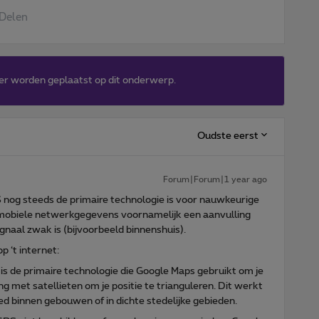
Delen
er worden geplaatst op dit onderwerp.
Oudste eerst
Forum|Forum|1 year ago
S nog steeds de primaire technologie is voor nauwkeurige
t mobiele netwerkgegevens voornamelijk een aanvulling
naal zwak is (bijvoorbeeld binnenshuis).
 ‘t internet:
t is de primaire technologie die Google Maps gebruikt om je
g met satellieten om je positie te trianguleren. Dit werkt
d binnen gebouwen of in dichte stedelijke gebieden.