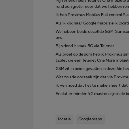
Mijn vriend heeft Telenet One mobiele a
rond een grote meer dat we hebben ro
Ik heb Proximus Mobilus Full control S
Als ik kijk naar Google maps zie ik loca
We hebben beide dezelfde GSM, Samsun
ons.
Bij vriend is vaak 5G via Telenet.
Als proef op de som heb ik Proximus s
tablet die een Telenet One More mobiel
GSM zit in beide gevallen in dezelfde he
Wat zou de oorzaak zijn dat via Proxi
Ik vermoed dat het te maken heeft da
En dat er minder 4G masten zijn in de b
locatie
Googlemaps