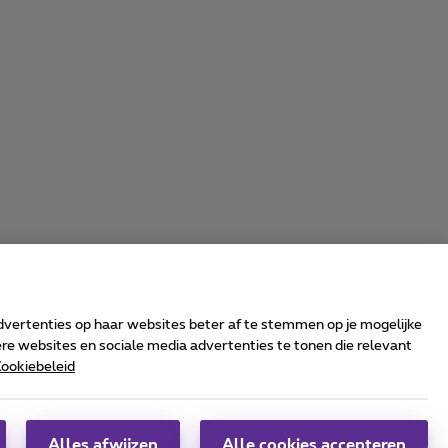
advertenties op haar websites beter af te stemmen op je mogelijke
e websites en sociale media advertenties te tonen die relevant
ookiebeleid
rrier & Wholesale Solutions
oximus Group
|
Telindus
Alles afwijzen
Alle cookies accepteren