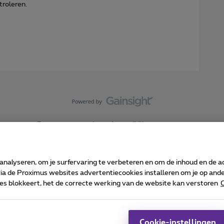
troleren.
Forumvoorwaarden
Accessibility statement
 analyseren, om je surfervaring te verbeteren en om de inhoud en de 
 de Proximus websites advertentiecookies installeren om je op ander
kies blokkeert, het de correcte werking van de website kan verstoren
C
 ©
2026
Proximus
sumenteninfo
Prijslijst en tarieven
Toegankelijkheid
Cookie manager
Bedrijfsgegevens
Ca
 wordt beheerd conform het Belgisch recht.
Pr
Cookie-instellingen