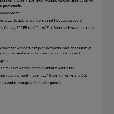
bonnement en hij kan mooi wandel parcour zien. vb cirkel
nd gewandeld.
 abonnement.
ties waar ik tijdens wandeling niet hebt gepasseerd.
g Galaxy S20FE en 4G + WIFI + Bluetooth staat aan van
imkaart geswapped in mijn smartphone met deze uit mijn
e abonnement is en daar was parcour ook correct.
uptas.
mus simkaart wandel parcour onnauwkeurig is?
t mijn abonnement maximaal 4G aankan en vriend 5G.
uurt zodat triangulatie minder goed is.