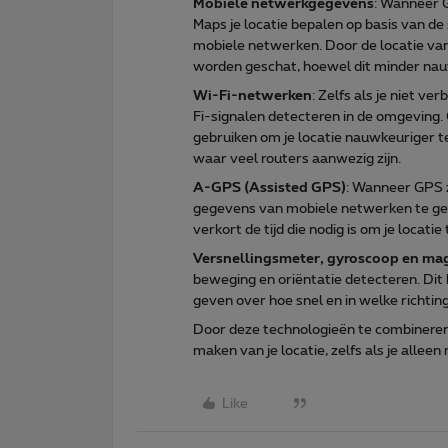
Mobiele netwerkgegevens
: Wanneer 
Maps je locatie bepalen op basis van d
mobiele netwerken. Door de locatie van
worden geschat, hoewel dit minder nau
Wi-Fi-netwerken
: Zelfs als je niet v
Fi-signalen detecteren in de omgeving.
gebruiken om je locatie nauwkeuriger te
waar veel routers aanwezig zijn.
A-GPS (Assisted GPS)
: Wanneer GPS z
gegevens van mobiele netwerken te ge
verkort de tijd die nodig is om je locatie
Versnellingsmeter, gyroscoop en m
beweging en oriëntatie detecteren. Dit h
geven over hoe snel en in welke richtin
Door deze technologieën te combineren
maken van je locatie, zelfs als je alleen
Like