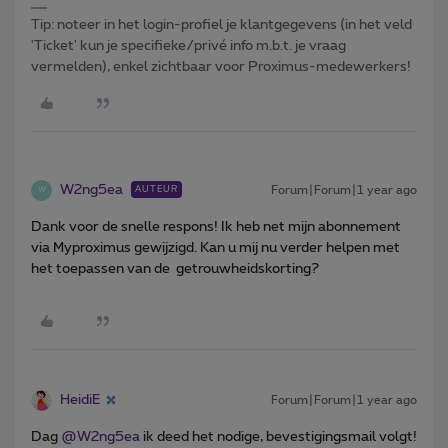
Tip: noteer in het login-profiel je klantgegevens (in het veld
'Ticket' kun je specifieke/privé info m.b.t. je vraag
vermelden), enkel zichtbaar voor Proximus-medewerkers!
W2ng5ea
Forum|Forum|1 year ago
AUTEUR
W
Dank voor de snelle respons! Ik heb net mijn abonnement
via Myproximus gewijzigd. Kan u mij nu verder helpen met
het toepassen van de getrouwheidskorting?
HeidiE
Forum|Forum|1 year ago
Dag ​
@W2ng5ea
ik deed het nodige, bevestigingsmail volgt!