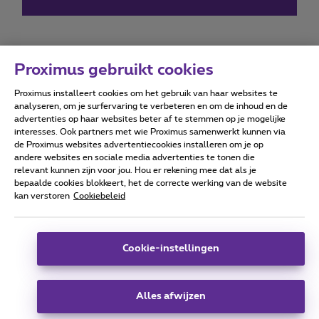
Proximus gebruikt cookies
Proximus installeert cookies om het gebruik van haar websites te
Forumvoorwaarden
Accessibility statement
analyseren, om je surfervaring te verbeteren en om de inhoud en de
advertenties op haar websites beter af te stemmen op je mogelijke
interesses. Ook partners met wie Proximus samenwerkt kunnen via
de Proximus websites advertentiecookies installeren om je op
andere websites en sociale media advertenties te tonen die
relevant kunnen zijn voor jou. Hou er rekening mee dat als je
Alle rechten voorbehouden. ©
2026
Proximus
bepaalde cookies blokkeert, het de correcte werking van de website
kan verstoren
Cookiebeleid
Algemene voorwaarden, consumenteninfo
Prijslijst en tarieven
Toegankelijkheid
Privacy
Cookiebeleid
Cookie manager
Bedrijfsgegevens
Deze website is gecreëerd en wordt beheerd conform het
Cookie-instellingen
Belgisch recht.
Koning Albert II-laan 27 - B-1030 Brussel.
Alles afwijzen