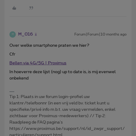
M_016
Forum|Forum|10 months ago
M
Over welke smartphone praten we hier?
Cfr
Bellen via 4G/5G | Proximus
In hoeverre deze lijst (nog) up to date is, is mij evenwel
onbekend
Tip 1: Plaats in uw forum login-profiel uw
klantnr/telefoonnr (in een vrij veld bv. ticket kunt u
specifieke/privé info m.b.t. uw vraag vermelden, enkel
zichtbaar voor Proximus-medewerkers) // Tip 2:
Raadpleeg de FAQ pagina's
https://www.proximus.be/support/nl/id_zwpr_support/
particulieren/support.html