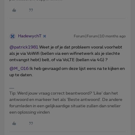
HadewychT
Forum|Forum|10 months ago
@patrick1981
Weet je of je dat probleem vooral voorhebt
als je via VoWifi (bellen via een wifinetwerk als je slechte
ontvangst hebt) belt, of via VoLTE (bellen via 4G) ?
@M_016
Ik heb gevraagd om deze lijst eens na te kijken en
up te daten.
Tip: Werd jouw vraag correct beantwoord? ‘Like’ dan het
antwoord en markeer het als 'Beste antwoord'. De andere
forumleden in een gelijkaardige situatie zullen dan sneller
een oplossing vinden