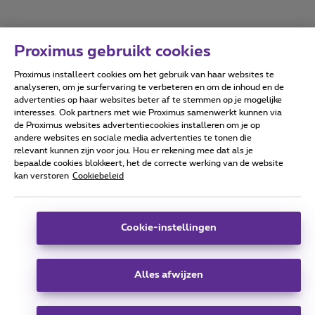
Proximus gebruikt cookies
Proximus installeert cookies om het gebruik van haar websites te
Forumvoorwaarden
Accessibility statement
analyseren, om je surfervaring te verbeteren en om de inhoud en de
advertenties op haar websites beter af te stemmen op je mogelijke
interesses. Ook partners met wie Proximus samenwerkt kunnen via
de Proximus websites advertentiecookies installeren om je op
andere websites en sociale media advertenties te tonen die
relevant kunnen zijn voor jou. Hou er rekening mee dat als je
Alle rechten voorbehouden. ©
2026
Proximus
bepaalde cookies blokkeert, het de correcte werking van de website
kan verstoren
Cookiebeleid
Algemene voorwaarden, consumenteninfo
Prijslijst en tarieven
Toegankelijkheid
Privacy
Cookiebeleid
Cookie manager
Bedrijfsgegevens
Deze website is gecreëerd en wordt beheerd conform het
Cookie-instellingen
Belgisch recht.
Koning Albert II-laan 27 - B-1030 Brussel.
Alles afwijzen
Carrier & Wholesale Solutions