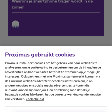
Waarom je smartphone trager wordt in de
zomer
Proximus gebruikt cookies
Proximus installeert cookies om het gebruik van haar websites te
Forumvoorwaarden
Accessibility statement
analyseren, om je surfervaring te verbeteren en om de inhoud en de
advertenties op haar websites beter af te stemmen op je mogelijke
interesses. Ook partners met wie Proximus samenwerkt kunnen via
de Proximus websites advertentiecookies installeren om je op
andere websites en sociale media advertenties te tonen die
relevant kunnen zijn voor jou. Hou er rekening mee dat als je
Alle rechten voorbehouden. ©
2026
Proximus
bepaalde cookies blokkeert, het de correcte werking van de website
kan verstoren
Cookiebeleid
Algemene voorwaarden, consumenteninfo
Prijslijst en tarieven
Toegankelijkheid
Privacy
Cookiebeleid
Cookie manager
Bedrijfsgegevens