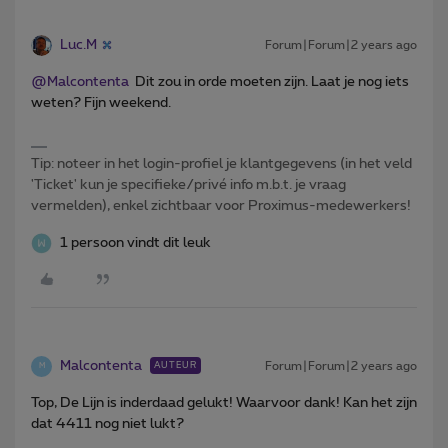
Luc.M
Forum|Forum|2 years ago
@Malcontenta
Dit zou in orde moeten zijn. Laat je nog iets
weten? Fijn weekend.
Tip: noteer in het login-profiel je klantgegevens (in het veld
'Ticket' kun je specifieke/privé info m.b.t. je vraag
vermelden), enkel zichtbaar voor Proximus-medewerkers!
1 persoon vindt dit leuk
Malcontenta
Forum|Forum|2 years ago
AUTEUR
M
Top, De Lijn is inderdaad gelukt! Waarvoor dank! Kan het zijn
dat 4411 nog niet lukt?