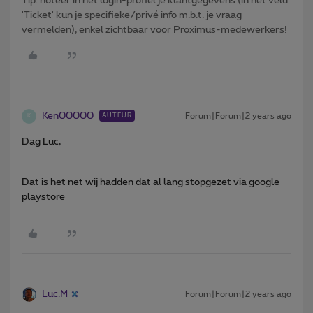
Tip: noteer in het login-profiel je klantgegevens (in het veld
'Ticket' kun je specifieke/privé info m.b.t. je vraag
vermelden), enkel zichtbaar voor Proximus-medewerkers!
Ken00000
Forum|Forum|2 years ago
AUTEUR
K
Dag Luc,
Dat is het net wij hadden dat al lang stopgezet via google
playstore
Luc.M
Forum|Forum|2 years ago