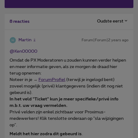
Oudste eerst
8 reacties
Martin
Forum|Forum|2 years ago
@Ken00000
Omdat de PX Moderatoren u zouden kunnen verder helpen
en meer informatie geven, als ze morgen de draad hier
terug opnemen:
Noteer in je →
ForumProfiel
(terwijl je ingelogd bent)
zoveel mogelijk (privé) klantgegevens (indien dit nog niet
gebeurd is).
In het veld "Ticket" kun je meer specifieke/privé info
m.b.t. uw vraag vermelden.
Privé velden zijn enkel zichtbaar voor Proximus-
medewerkers! Klik tenslotte onderaan op "sla wijzigingen
op".
Meldt het hier zodra dit gebeurd is
.