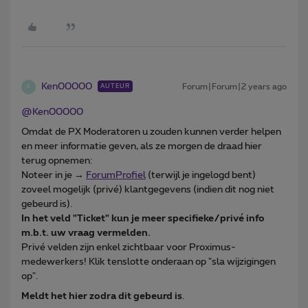
Ken00000
Forum|Forum|2 years ago
AUTEUR
K
@Ken00000
Omdat de PX Moderatoren u zouden kunnen verder helpen
en meer informatie geven, als ze morgen de draad hier
terug opnemen:
Noteer in je →
ForumProfiel
(terwijl je ingelogd bent)
zoveel mogelijk (privé) klantgegevens (indien dit nog niet
gebeurd is).
In het veld "Ticket" kun je meer specifieke/privé info
m.b.t. uw vraag vermelden.
Privé velden zijn enkel zichtbaar voor Proximus-
medewerkers! Klik tenslotte onderaan op "sla wijzigingen
op".
Meldt het hier zodra dit gebeurd is
.