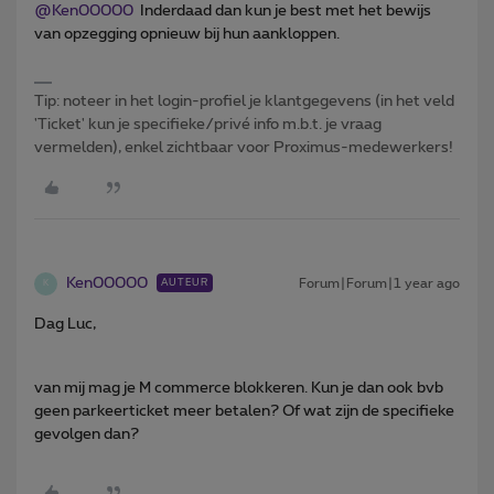
@Ken00000
Inderdaad dan kun je best met het bewijs
van opzegging opnieuw bij hun aankloppen.
Tip: noteer in het login-profiel je klantgegevens (in het veld
'Ticket' kun je specifieke/privé info m.b.t. je vraag
vermelden), enkel zichtbaar voor Proximus-medewerkers!
Ken00000
Forum|Forum|1 year ago
AUTEUR
K
Dag Luc,
van mij mag je M commerce blokkeren. Kun je dan ook bvb
geen parkeerticket meer betalen? Of wat zijn de specifieke
gevolgen dan?